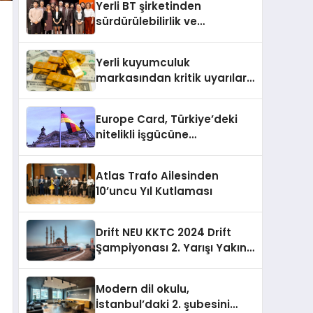
Yerli BT şirketinden
sürdürülebilirlik ve
dijitalleşme odaklı özel
etkinlik
Yerli kuyumculuk
markasından kritik uyarılar:
Doğru seçim yatırımınızı
şekillendirir
Europe Card, Türkiye’deki
nitelikli işgücüne
Almanya’da kariyer fırsatı
sununuyor
Atlas Trafo Ailesinden
10’uncu Yıl Kutlaması
Drift NEU KKTC 2024 Drift
Şampiyonası 2. Yarışı Yakın
Doğu Kampüsünde
Gerçekleştirildi
Modern dil okulu,
İstanbul’daki 2. şubesini