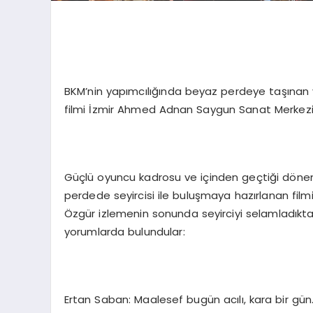
BKM’nin yapımcılığında beyaz perdeye taşınan v
filmi İzmir Ahmed Adnan Saygun Sanat Merkezi’nd
Güçlü oyuncu kadrosu ve içinden geçtiği dönemi
perdede seyircisi ile buluşmaya hazırlanan fi
Özgür izlemenin sonunda seyirciyi selamladıkt
yorumlarda bulundular:
Ertan Saban: Maalesef bugün acılı, kara bir gün.