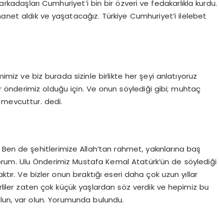
 arkadaşları Cumhuriyet’i bin bir özveri ve fedakarlıkla kurdu.
emanet aldık ve yaşatacağız. Türkiye Cumhuriyet’i ilelebet
imiz ve biz burada sizinle birlikte her şeyi anlatıyoruz
 önderimiz olduğu için. Ve onun söylediği gibi; muhtaç
 mevcuttur. dedi.
 Ben de şehitlerimize Allah’tan rahmet, yakınlarına baş
iliyorum. Ulu Önderimiz Mustafa Kemal Atatürk’ün de söylediği
ktır. Ve bizler onun bıraktığı eseri daha çok uzun yıllar
irliler zaten çok küçük yaşlardan söz verdik ve hepimiz bu
n, var olun. Yorumunda bulundu.