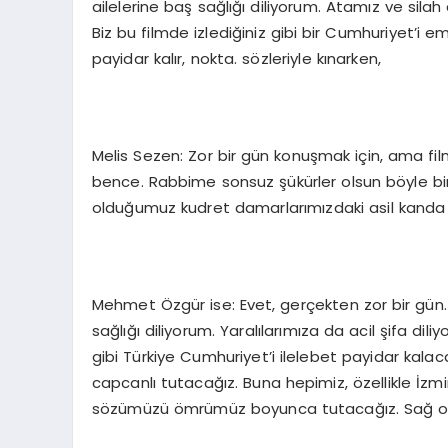
ailelerine baş sağlığı diliyorum. Atamız ve silah
Biz bu filmde izlediğiniz gibi bir Cumhuriyet’i 
payidar kalır, nokta. sözleriyle kınarken,
Melis Sezen: Zor bir gün konuşmak için, ama film
bence. Rabbime sonsuz şükürler olsun böyle bir
olduğumuz kudret damarlarımızdaki asil kanda
Mehmet Özgür ise: Evet, gerçekten zor bir gün.
sağlığı diliyorum. Yaralılarımıza da acil şifa d
gibi Türkiye Cumhuriyet’i ilelebet payidar kalaca
capcanlı tutacağız. Buna hepimiz, özellikle İzm
sözümüzü ömrümüz boyunca tutacağız. Sağ olu