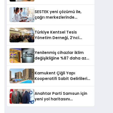
açıyor
SESTEK yeni çözümü ile,
çağrı merkezlerinde
kapasite planlama
verimliliğini 4 kat artırıyor
Türkiye Kentsel Tesis
Yönetim Derneği, 2’nci
Yönetim Kurulu Çalışma
Kampı düzenlendi
Yenilenmiş cihazlar iklim
değişikliğine %87 daha az
katıda bulunuyor
Kamukent Çiğli Yapı
Kooperatifi Sabit Gelirlileri
Hayallerindeki Eve
Kavuşturacak
Anahtar Parti Samsun için
yeni yol haritasını
açıklayacak