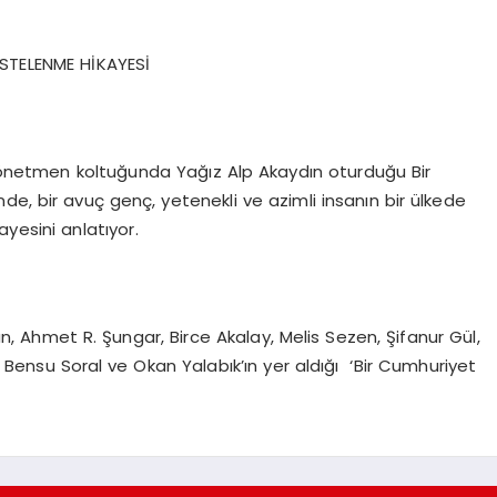
ESTELENME HİKAYESİ
önetmen koltuğunda Yağız Alp Akaydın oturduğu Bir
’sinde, bir avuç genç, yetenekli ve azimli insanın bir ülkede
yesini anlatıyor.
 Ahmet R. Şungar, Birce Akalay, Melis Sezen, Şifanur Gül,
 Bensu Soral ve Okan Yalabık’ın yer aldığı ‘Bir Cumhuriyet