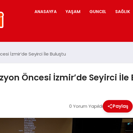
ANASAYFA
YAŞAM
GUNCEL
SAĞLIK
esi İzmir’de Seyirci İle Buluştu
zyon Öncesi İzmir’de Seyirci İle
0 Yorum Yapıldı
Paylaş