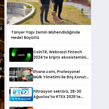
Tanyer Yapı Zemin Mühendisliğinde
Hedef Büyüttü
CoinTR, Webrazzi Fintech
2024’te kripto ekosisteminin
tanınan isimlerini
ağırlayacak
Ehane.com, Profesyonel
Mülk Yönetimi İle Boş Konut
Stokunu Eritecek
Filtrasyon sektörü, 28-30
Ağustos’ta IFTEX 2025’te
buluşacak