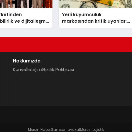
irketinden
Yerli kuyumculuk
ilirlik ve dijitalleşme
markasından kritik uyarılar:
l etkinlik
Doğru seçim yatırımınızı
şekillendirir
Hakkımızda
Künye
İletişim
Gizlilik Politikası
Mersin Haber
Samsun avukat
Mersin Lojistik