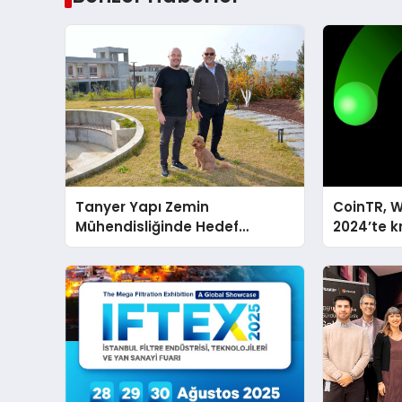
Tanyer Yapı Zemin
CoinTR, W
Mühendisliğinde Hedef
2024’te k
Büyüttü
tanınan i