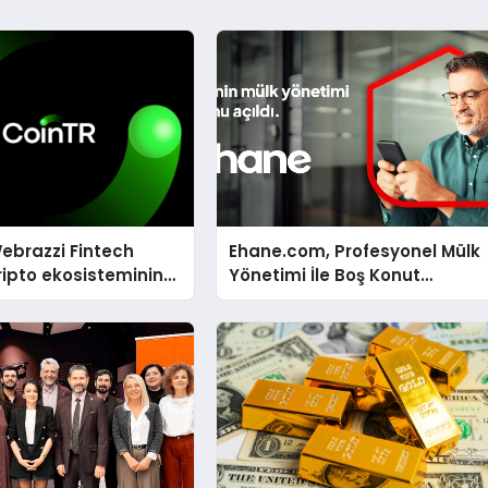
ebrazzi Fintech
Ehane.com, Profesyonel Mülk
ripto ekosisteminin
Yönetimi İle Boş Konut
simlerini ağırlayacak
Stokunu Eritecek