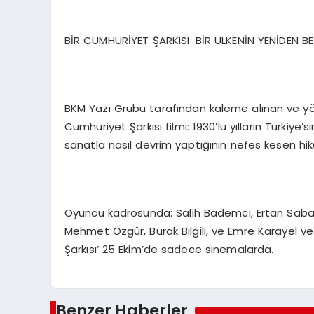
BİR CUMHURİYET ŞARKISI: BİR ÜLKENİN YENİDEN B
BKM Yazı Grubu tarafından kaleme alınan ve y
Cumhuriyet Şarkısı filmi: 1930’lu yılların Türkiye
sanatla nasıl devrim yaptığının nefes kesen hika
Oyuncu kadrosunda: Salih Bademci, Ertan Saban,
Mehmet Özgür, Burak Bilgili, ve Emre Karayel ve
Şarkısı’ 25 Ekim’de sadece sinemalarda.
Benzer Haberler