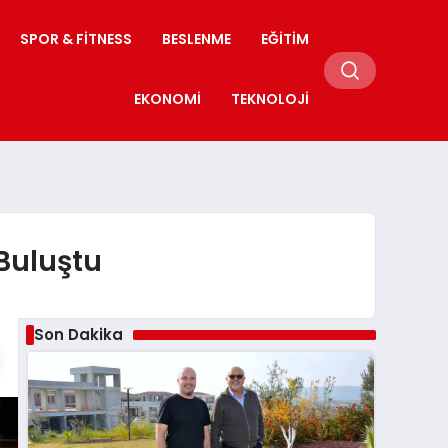
SPOR & FITNESS
BESLENME
EĞITIM
EKONOMI
TEKNOLOJI
 Buluştu
Son Dakika