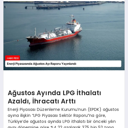
BESLENME
EĞITIM
EKONOMI
TEKNOLOJI
Ağustos Ayında LPG İthalatı
Azaldı, İhracatı Arttı
Enerji Piyasası Düzenleme Kurumu’nun (EPDK) ağustos
ayına ilişkin “LPG Piyasası Sektör Raporu”na göre,
Türkiye’de ağustos ayında LPG ithalatı bir önceki yılın
aynı dönemine göre %4,22 azalarak 375 bin 52 tona