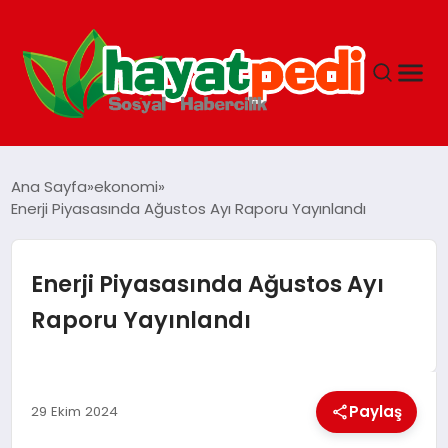
ANASAYFA
Ana Sayfa
ekonomi
Enerji Piyasasında Ağustos Ayı Raporu Yayınlandı
YAŞAM
Enerji Piyasasında Ağustos Ayı
GUNCEL
Raporu Yayınlandı
SAĞLIK
Paylaş
29 Ekim 2024
SPOR & FITNESS