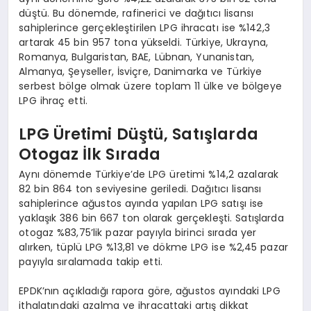
düştü. Bu dönemde, rafinerici ve dağıtıcı lisansı
sahiplerince gerçekleştirilen LPG ihracatı ise %142,3
artarak 45 bin 957 tona yükseldi. Türkiye, Ukrayna,
Romanya, Bulgaristan, BAE, Lübnan, Yunanistan,
Almanya, Şeyseller, İsviçre, Danimarka ve Türkiye
serbest bölge olmak üzere toplam 11 ülke ve bölgeye
LPG ihraç etti.
LPG Üretimi Düştü, Satışlarda
Otogaz İlk Sırada
Aynı dönemde Türkiye’de LPG üretimi %14,2 azalarak
82 bin 864 ton seviyesine geriledi. Dağıtıcı lisansı
sahiplerince ağustos ayında yapılan LPG satışı ise
yaklaşık 386 bin 667 ton olarak gerçekleşti. Satışlarda
otogaz %83,75’lik pazar payıyla birinci sırada yer
alırken, tüplü LPG %13,81 ve dökme LPG ise %2,45 pazar
payıyla sıralamada takip etti.
EPDK’nın açıkladığı rapora göre, ağustos ayındaki LPG
ithalatındaki azalma ve ihracattaki artış dikkat