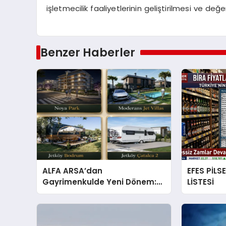
işletmecilik faaliyetlerinin geliştirilmesi ve değ
Benzer Haberler
ALFA ARSA’dan
EFES PİLS
Gayrimenkulde Yeni Dönem:
LİSTESİ
Premium Yaşam ve Yatırım
Fırsatları Bir Arada