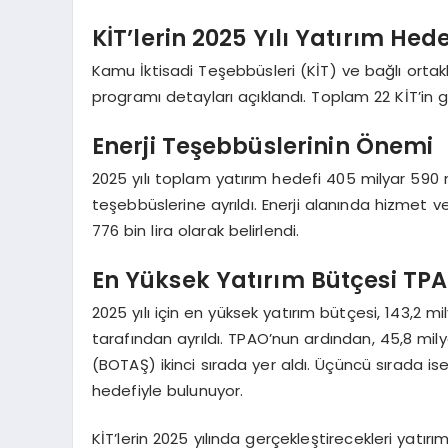
KİT’lerin 2025 Yılı Yatırım Hede
Kamu İktisadi Teşebbüsleri (KİT) ve bağlı ortakl
programı detayları açıklandı. Toplam 22 KİT’in gel
Enerji Teşebbüslerinin Önemi
2025 yılı toplam yatırım hedefi 405 milyar 590 mi
teşebbüslerine ayrıldı. Enerji alanında hizmet v
776 bin lira olarak belirlendi.
En Yüksek Yatırım Bütçesi TP
2025 yılı için en yüksek yatırım bütçesi, 143,2 mi
tarafından ayrıldı. TPAO’nun ardından, 45,8 milya
(BOTAŞ) ikinci sırada yer aldı. Üçüncü sırada ise 
hedefiyle bulunuyor.
KİT’lerin 2025 yılında gerçekleştirecekleri yatırım