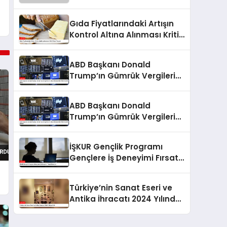
Gıda Fiyatlarındaki Artışın
Kontrol Altına Alınması Kritik
Önem Taşıyor
ABD Başkanı Donald
Trump’ın Gümrük Vergileri
ve Dünya Ekonomileri
Üzerindeki Etkisi
ABD Başkanı Donald
Trump’ın Gümrük Vergileri
ve Dünya Ekonomileri
Üzerindeki Etkileri
İŞKUR Gençlik Programı
Gençlere İş Deneyimi Fırsatı
Sunuyor
Türkiye’nin Sanat Eseri ve
Antika İhracatı 2024 Yılında
Arttı