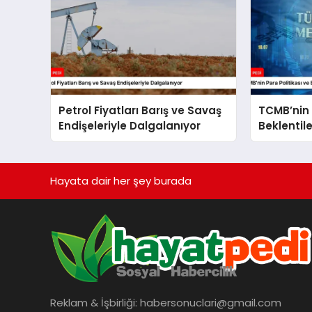
Petrol Fiyatları Barış ve Savaş
TCMB’nin 
Endişeleriyle Dalgalanıyor
Beklentil
Analizi
Hayata dair her şey burada
Reklam & İşbirliği:
habersonuclari@gmail.com