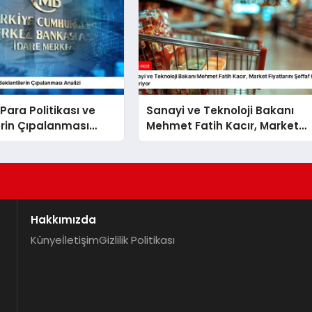
Para Politikası ve
Sanayi ve Teknoloji Bakanı
erin Çıpalanması
Mehmet Fatih Kacır, Market
Fiyatlarını Şeffaf Hale Getiriyo
Hakkımızda
Künye
İletişim
Gizlilik Politikası