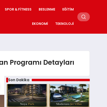
SPOR & FITNESS
BESLENME
EĞITIM
EKONOMI
TEKNOLOJI
man Programı Detayları
Son Dakika