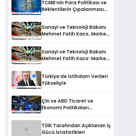
TCMB’nin Para Politikası ve
Beklentilerin Çıpalanması
Analizi
Sanayi ve Teknoloji Bakanı
Mehmet Fatih Kacır, Market
Fiyatlarını Şeffaf Hale
Getiriyor
Sanayi ve Teknoloji Bakanı
Mehmet Fatih Kacır: Market
Fiyatlarını Şeffaf Hale
Getiriyoruz
Türkiye’de İstihdam Verileri
Yükselişte
Çin ve ABD Ticaret ve
Ekonomi Politikaları
Çerçevesinde Küresel
Piyasaların Durumu
TÜİK Tarafından Açıklanan İş
Gücü İstatistikleri