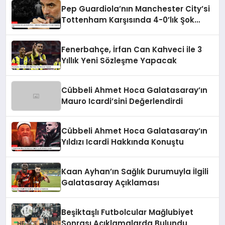
Pep Guardiola’nın Manchester City’si
Tottenham Karşısında 4-0’lık Şok
Mağlubiyeti Aldı
Fenerbahçe, İrfan Can Kahveci ile 3
Yıllık Yeni Sözleşme Yapacak
Cübbeli Ahmet Hoca Galatasaray’ın
Mauro Icardi’sini Değerlendirdi
Cübbeli Ahmet Hoca Galatasaray’ın
Yıldızı Icardi Hakkında Konuştu
Kaan Ayhan’ın Sağlık Durumuyla İlgili
Galatasaray Açıklaması
Beşiktaşlı Futbolcular Mağlubiyet
Sonrası Açıklamalarda Bulundu