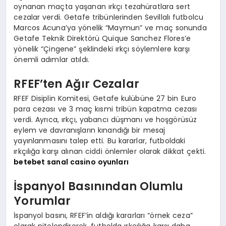
oynanan maçta yaşanan ırkçı tezahüratlara sert
cezalar verdi. Getafe tribünlerinden Sevillalı futbolcu
Marcos Acuna’ya yönelik “Maymun” ve maç sonunda
Getafe Teknik Direktörü Quique Sanchez Flores’e
yönelik “Çingene” şeklindeki ırkçı söylemlere karşı
önemli adımlar atıldı.
RFEF’ten Ağır Cezalar
RFEF Disiplin Komitesi, Getafe kulübüne 27 bin Euro
para cezası ve 3 maç kısmi tribün kapatma cezası
verdi. Ayrıca, ırkçı, yabancı düşmanı ve hoşgörüsüz
eylem ve davranışların kınandığı bir mesaj
yayınlanmasını talep etti. Bu kararlar, futboldaki
ırkçılığa karşı alınan ciddi önlemler olarak dikkat çekti.
betebet sanal casino oyunları
İspanyol Basınından Olumlu
Yorumlar
İspanyol basını, RFEF’in aldığı kararları “örnek ceza”