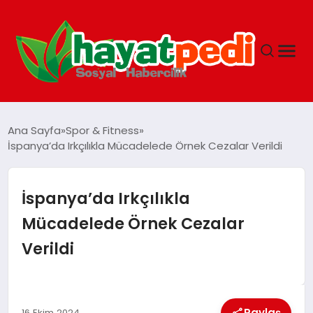
ANASAYFA
Ana Sayfa
Spor & Fitness
İspanya’da Irkçılıkla Mücadelede Örnek Cezalar Verildi
YAŞAM
İspanya’da Irkçılıkla
GUNCEL
Mücadelede Örnek Cezalar
Verildi
SAĞLIK
SPOR & FITNESS
Paylaş
16 Ekim 2024