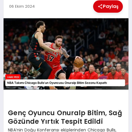
Paylaş
06 Ekim 2024
BESLENME
EĞITIM
EKONOMI
TEKNOLOJI
Genç Oyuncu Onuralp Bitim, Sağ
Gözünde Yırtık Tespit Edildi
NBA’nin Doğu Konferansı ekiplerinden Chicago Bulls,