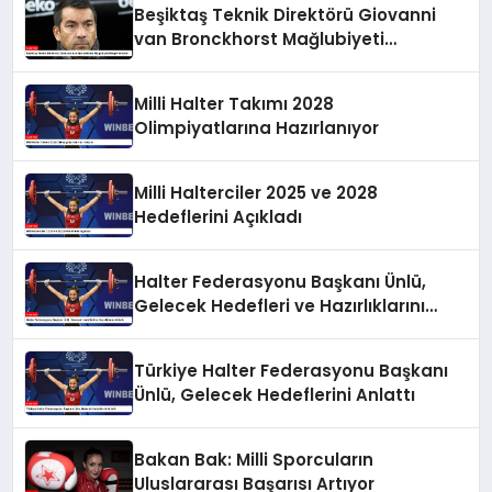
Beşiktaş Teknik Direktörü Giovanni
van Bronckhorst Mağlubiyeti
Değerlendirdi
Milli Halter Takımı 2028
Olimpiyatlarına Hazırlanıyor
Milli Halterciler 2025 ve 2028
Hedeflerini Açıkladı
Halter Federasyonu Başkanı Ünlü,
Gelecek Hedefleri ve Hazırlıklarını
Anlattı
Türkiye Halter Federasyonu Başkanı
Ünlü, Gelecek Hedeflerini Anlattı
Bakan Bak: Milli Sporcuların
Uluslararası Başarısı Artıyor