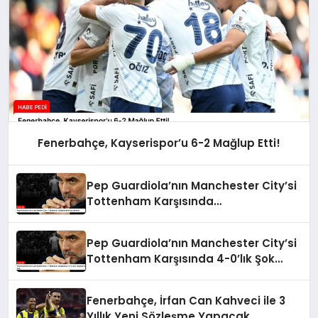
Fenerbahçe, Kayserispor’u 6-2 Mağlup Etti!
Pep Guardiola’nın Manchester City’si
Tottenham Karşısında
Durdurulamadı
Pep Guardiola’nın Manchester City’si
Tottenham Karşısında 4-0’lık Şok
Mağlubiyeti Aldı
Fenerbahçe, İrfan Can Kahveci ile 3
Yıllık Yeni Sözleşme Yapacak