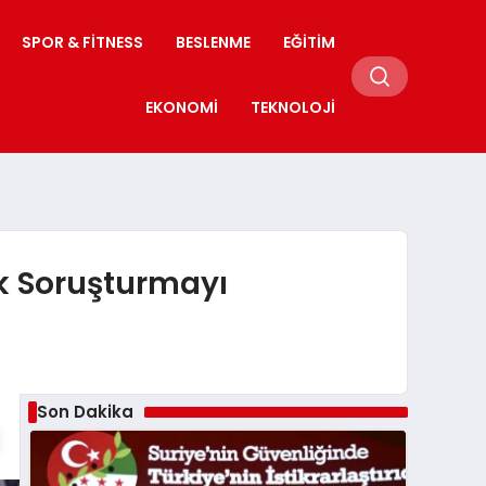
SPOR & FITNESS
BESLENME
EĞITIM
EKONOMI
TEKNOLOJI
ik Soruşturmayı
Son Dakika