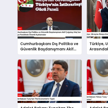
Cumhurbaşkanı Dış Politika ve
Türkiye,
Güvenlik Başdanışmanı Akif
Arasındak
Çağatay Kılıç’tan Suriye
Sonlanma
Panelinde Önemli Açıklamalar
Gösteriyo