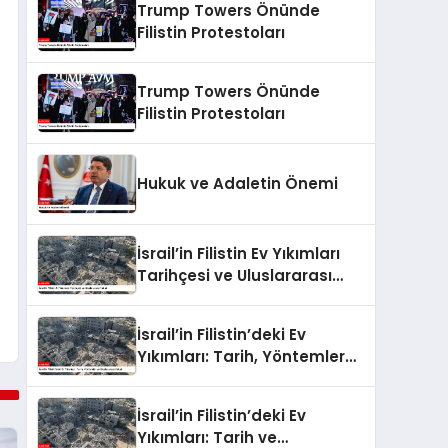
Trump Towers Önünde
Buluştu
Filistin Protestoları
Trump Towers Önünde
Filistin Protestoları
Hukuk ve Adaletin Önemi
İsrail’in Filistin Ev Yıkımları
Tarihçesi ve Uluslararası
Hukuk
İsrail’in Filistin’deki Ev
Yıkımları: Tarih, Yöntemler
ve Uluslararası Hukuk
İsrail’in Filistin’deki Ev
Yıkımları: Tarih ve