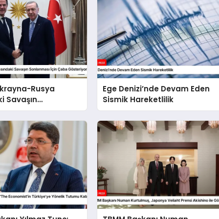
 Ukrayna-Rusya
Ege Denizi’nde Devam Eden
i Savaşın
Sismik Hareketlilik
sı İçin Çaba
r