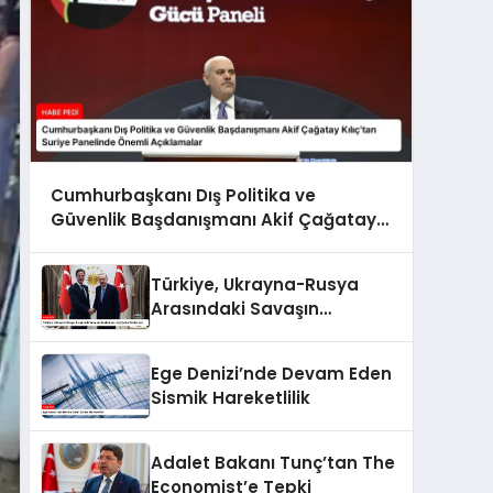
Cumhurbaşkanı Dış Politika ve
Güvenlik Başdanışmanı Akif Çağatay
Kılıç’tan Suriye Panelinde Önemli
Açıklamalar
Türkiye, Ukrayna-Rusya
Arasındaki Savaşın
Sonlanması İçin Çaba
Gösteriyor
Ege Denizi’nde Devam Eden
Sismik Hareketlilik
Adalet Bakanı Tunç’tan The
Economist’e Tepki