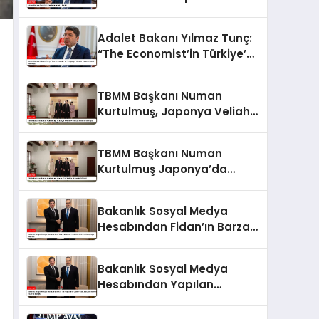
Adalet Bakanı Yılmaz Tunç:
“The Economist’in Türkiye’ye
Yönelik Tutumu Kabul
Edilemez”
TBMM Başkanı Numan
Kurtulmuş, Japonya Veliaht
Prensi Akishino ile Görüştü
TBMM Başkanı Numan
Kurtulmuş Japonya’da
Veliaht Prens ile Görüştü
Bakanlık Sosyal Medya
Hesabından Fidan’ın Barzani
ile MSC 2025’te Buluştuğu
Bildirildi
Bakanlık Sosyal Medya
Hesabından Yapılan
Paylaşıma Göre Fidan,
Barzani ile MSC 2025’te