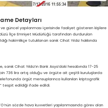
aname Detayları
 ve güncel yapılanması içerisinde faaliyet gösteren kişilere
kdüzü İlçe Emniyet Müdürlüğü tarafından durdurulan
dığı hakimlikçe tutuklanan sanık Cihat Yıldız hakkında
sanık Cihat Yıldız’ın Bank Asya’daki hesabında 17-25
n 736 lira artış olduğu ve örgüte ait çeşitli kuruluşlarda
ın telefonunda örgüt mensuplarınca kullanılan kriptografik
espit edildiği ifade edildi.
FETÖ’nün sözde hava kuvvetleri yapılanmasında görev alan