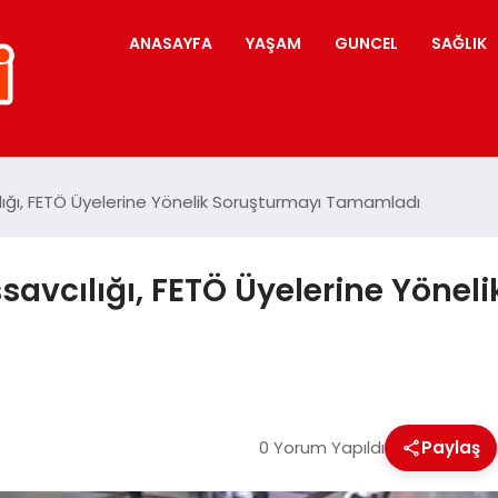
ANASAYFA
YAŞAM
GUNCEL
SAĞLIK
ığı, FETÖ Üyelerine Yönelik Soruşturmayı Tamamladı
avcılığı, FETÖ Üyelerine Yönel
0 Yorum Yapıldı
Paylaş