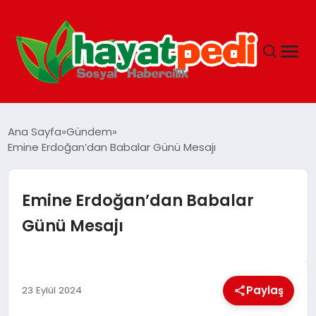
ANASAYFA
Ana Sayfa
Gündem
Emine Erdoğan’dan Babalar Günü Mesajı
YAŞAM
Emine Erdoğan’dan Babalar
GUNCEL
Günü Mesajı
SAĞLIK
Paylaş
23 Eylül 2024
SPOR & FITNESS