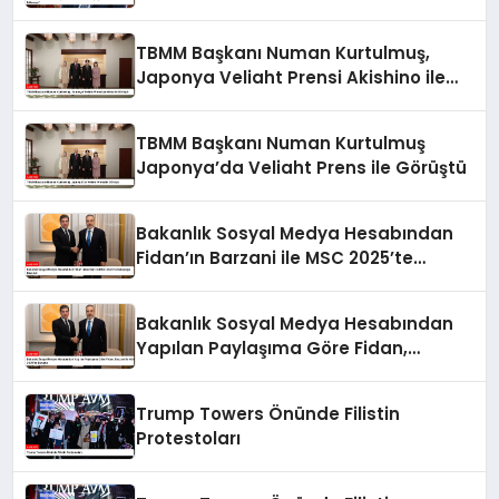
Tutumu Kabul Edilemez”
TBMM Başkanı Numan Kurtulmuş,
Japonya Veliaht Prensi Akishino ile
Görüştü
TBMM Başkanı Numan Kurtulmuş
Japonya’da Veliaht Prens ile Görüştü
Bakanlık Sosyal Medya Hesabından
Fidan’ın Barzani ile MSC 2025’te
Buluştuğu Bildirildi
Bakanlık Sosyal Medya Hesabından
Yapılan Paylaşıma Göre Fidan,
Barzani ile MSC 2025’te Buluştu
Trump Towers Önünde Filistin
Protestoları