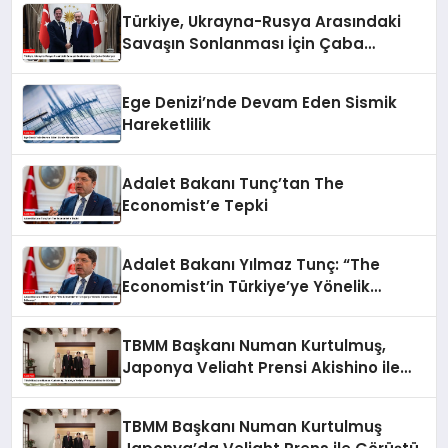
Türkiye, Ukrayna-Rusya Arasındaki
Savaşın Sonlanması İçin Çaba
Gösteriyor
Ege Denizi’nde Devam Eden Sismik
Hareketlilik
Adalet Bakanı Tunç’tan The
Economist’e Tepki
Adalet Bakanı Yılmaz Tunç: “The
Economist’in Türkiye’ye Yönelik
Tutumu Kabul Edilemez”
TBMM Başkanı Numan Kurtulmuş,
Japonya Veliaht Prensi Akishino ile
Görüştü
TBMM Başkanı Numan Kurtulmuş