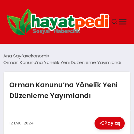
ANASAYFA
Ana Sayfa
ekonomi
Orman Kanunu’na Yönelik Yeni Düzenleme Yayımlandı
YAŞAM
Orman Kanunu’na Yönelik Yeni
GUNCEL
Düzenleme Yayımlandı
SAĞLIK
Paylaş
12 Eylül 2024
SPOR & FITNESS