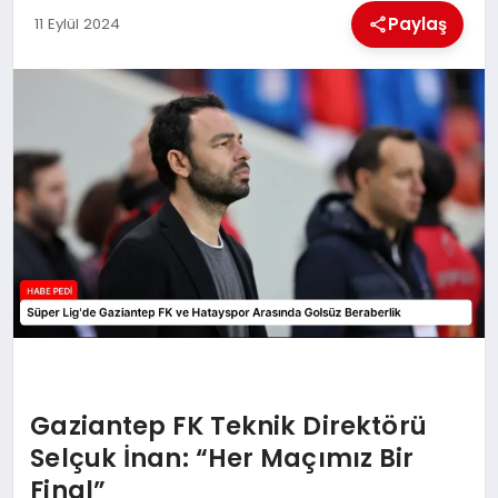
Paylaş
11 Eylül 2024
BESLENME
EĞITIM
EKONOMI
TEKNOLOJI
Gaziantep FK Teknik Direktörü
Selçuk İnan: “Her Maçımız Bir
Final”