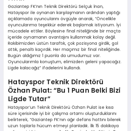
Gaziantep FK’nın Teknik Direktörü Selçuk İnan,
Hatayspor ile oynanan karşılaşmanın ardından yaptığı
açıklamada oyuncularını övgüyle anarak, “Öncelikle
oyuncularıma teşekkür ederek başlamak istiyorum. İyi
mücadele ettiler. Böylesine final niteliğinde bir maçta
içeride oynamanın avantajını kullanmak kolay değil.
Rakibimizden üstün taraftık, çok pozisyona girdik, gol
attık, penaltı kaçırdık. Her maçımız bir final niteliğinde.
Bugün aldığımız 1 puanla da umudumuz var.
Oyuncularımla konuştum, elimizden geleni yapacağız.
Ligde kalacağız” ifadelerini kullandı.
Hatayspor Teknik Direktörü
Özhan Pulat: “Bu 1 Puan Belki Bizi
Ligde Tutar”
Hatayspor’un Teknik Direktörü Özhan Pulat ise kısa
süre içerisinde iyi bir çalışma ortamı oluşturduklarını
belirterek, “Gaziantep FK’nın ağır defans hattını bilerek
uzun toplarla hücum etmeyi planladık. İlk 15 dakikaya