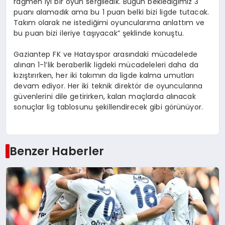
rağmen iyi bir oyun sergiledik. Bugün beklediğimiz 3
puanı alamadık ama bu 1 puan belki bizi ligde tutacak.
Takım olarak ne istediğimi oyuncularıma anlattım ve
bu puan bizi ileriye taşıyacak” şeklinde konuştu.
Gaziantep FK ve Hatayspor arasındaki mücadelede
alınan 1-1’lik beraberlik ligdeki mücadeleleri daha da
kızıştırırken, her iki takımın da ligde kalma umutları
devam ediyor. Her iki teknik direktör de oyuncularına
güvenlerini dile getirirken, kalan maçlarda alınacak
sonuçlar lig tablosunu şekillendirecek gibi görünüyor.
Benzer Haberler