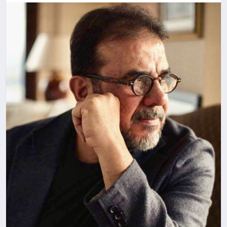
BESLENME
EĞITIM
EKONOMI
TEKNOLOJI