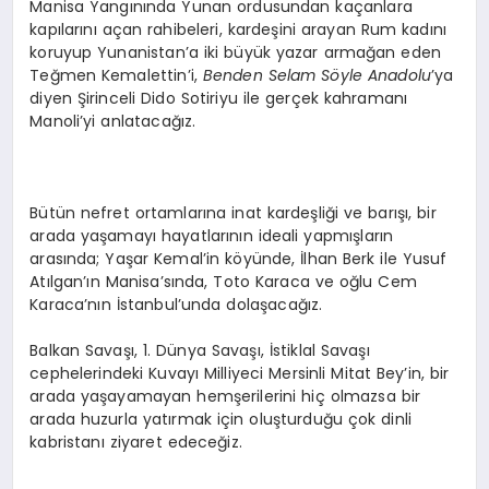
Manisa Yangınında Yunan ordusundan kaçanlara
kapılarını açan rahibeleri, kardeşini arayan Rum kadını
koruyup Yunanistan’a iki büyük yazar armağan eden
Teğmen Kemalettin’i,
Benden Selam Söyle Anadolu
’ya
diyen Şirinceli Dido Sotiriyu ile gerçek kahramanı
Manoli’yi anlatacağız.
Bütün nefret ortamlarına inat kardeşliği ve barışı, bir
arada yaşamayı hayatlarının ideali yapmışların
arasında; Yaşar Kemal’in köyünde, İlhan Berk ile Yusuf
Atılgan’ın Manisa’sında, Toto Karaca ve oğlu Cem
Karaca’nın İstanbul’unda dolaşacağız.
Balkan Savaşı, 1. Dünya Savaşı, İstiklal Savaşı
cephelerindeki Kuvayı Milliyeci Mersinli Mitat Bey’in, bir
arada yaşayamayan hemşerilerini hiç olmazsa bir
arada huzurla yatırmak için oluşturduğu çok dinli
kabristanı ziyaret edeceğiz.