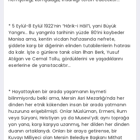
* 5 Eylül-8 Eylül 1922’nin “Hârik-i Hâil”i, yani Büyük
Yangını… Bu yangınla tarihinin yüzde 80’ini kaybeder
Manisa ama, kentin vicdan hafızasında nefrete,
şiddete karşı bir diğerinin elinden tutabilenlerin hatırası
da kalır. İşte o günlere tanık olan İlhan Berk, Yusuf
Atılgan ve Cemal Tollu, gördüklerini ve yaşadıklarını
eserlerine de yansıtacaktır…
* Hayattayken bir arada yaşamanın kıymeti
bilinmiyordu belki ama, Mersin Asri Mezarlığı’nda her
dinden her etnik kökenden insan bir arada yatmanın
huzuruna erişebilmişti. Onlar Müslüman, Ermeni, Rum
veya Süryani, Hıristiyan ya da Musevi’ydi; aynı toprağa
yan yana, karşı karşıya uzanmış, her dilden her dinden
duanın ortaklarıydı. Onları bir araya getirense, bir
Kuvayı Milliyeci olan Mersin Belediye Başkanı Mithat