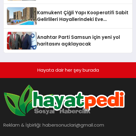
Kamukent Çiğli Yapı Kooperatifi Sabit
Gelirlileri Hayallerindeki Eve
Kavuşturacak
Anahtar Parti Samsun için yeni yol
haritasını açıklayacak
Hayata dair her şey burada
Reklam & İşbirliği:
habersonuclari@gmail.com