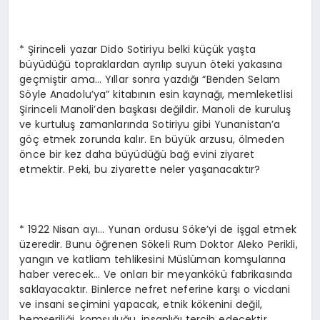
* Şirinceli yazar Dido Sotiriyu belki küçük yaşta
büyüdüğü topraklardan ayrılıp suyun öteki yakasına
geçmiştir ama… Yıllar sonra yazdığı “Benden Selam
Söyle Anadolu’ya” kitabının esin kaynağı, memleketlisi
Şirinceli Manoli’den başkası değildir. Manoli de kuruluş
ve kurtuluş zamanlarında Sotiriyu gibi Yunanistan’a
göç etmek zorunda kalır. En büyük arzusu, ölmeden
önce bir kez daha büyüdüğü bağ evini ziyaret
etmektir. Peki, bu ziyarette neler yaşanacaktır?
* 1922 Nisan ayı… Yunan ordusu Söke’yi de işgal etmek
üzeredir. Bunu öğrenen Sökeli Rum Doktor Aleko Perikli,
yangın ve katliam tehlikesini Müslüman komşularına
haber verecek… Ve onları bir meyankökü fabrikasında
saklayacaktır. Binlerce nefret neferine karşı o vicdani
ve insani seçimini yapacak, etnik kökenini değil,
hemşeriliği, komşuluğu, insanlığı tercih edecektir…