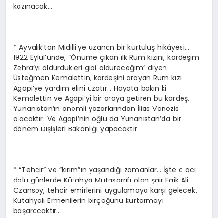
kazınacak…
* Ayvalık’tan Midilli’ye uzanan bir kurtuluş hikâyesi…
1922 Eylül’ünde, “Önüme çıkan ilk Rum kızını, kardeşim
Zehra’yı öldürdükleri gibi öldüreceğim” diyen
Üsteğmen Kemalettin, kardeşini arayan Rum kızı
Agapi’ye yardım elini uzatır… Hayata bakın ki
Kemalettin ve Agapi’yi bir araya getiren bu kardeş,
Yunanistan’ın önemli yazarlarından İlias Venezis
olacaktır. Ve Agapi’nin oğlu da Yunanistan’da bir
dönem Dışişleri Bakanlığı yapacaktır.
* “Tehcir” ve “kırım”ın yaşandığı zamanlar… İşte o acı
dolu günlerde Kütahya Mutasarrıfı olan şair Faik Ali
Ozansoy, tehcir emirlerini uygulamaya karşı gelecek,
Kütahyalı Ermenilerin birçoğunu kurtarmayı
başaracaktır…