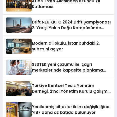
Atlas Trafo Ailesinden 10’uncu Yıl
Kutlaması
Drift NEU KKTC 2024 Drift Şampiyonası
2. Yarışı Yakın Doğu Kampüsünde
Gerçekleştirildi
Modern dil okulu, İstanbul’daki 2.
şubesini açıyor
SESTEK yeni çözümü ile, çağrı
merkezlerinde kapasite planlama
verimliliğini 4 kat artırıyor
Türkiye Kentsel Tesis Yönetim
Derneği, 2’nci Yönetim Kurulu Çalışma
Kampı düzenlendi
Yenilenmiş cihazlar iklim değişikliğine
%87 daha az katıda bulunuyor