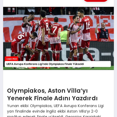
BESLENME
EĞITIM
EKONOMI
TEKNOLOJI
Olympiakos, Aston Villa’yı
Yenerek Finale Adını Yazdırdı
Yunan ekibi Olympiakos, UEFA Avrupa Konferans Ligi
yarı finalinde evinde İngiliz ekibi Aston Villa’yı 2-0
mağlup ederek finale yükseldi. Georgios Karaiskaki