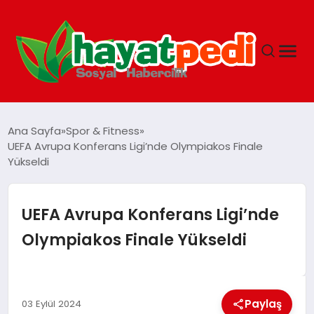
ANASAYFA
Ana Sayfa
Spor & Fitness
UEFA Avrupa Konferans Ligi’nde Olympiakos Finale
Yükseldi
YAŞAM
GUNCEL
UEFA Avrupa Konferans Ligi’nde
Olympiakos Finale Yükseldi
SAĞLIK
SPOR & FITNESS
Paylaş
03 Eylül 2024