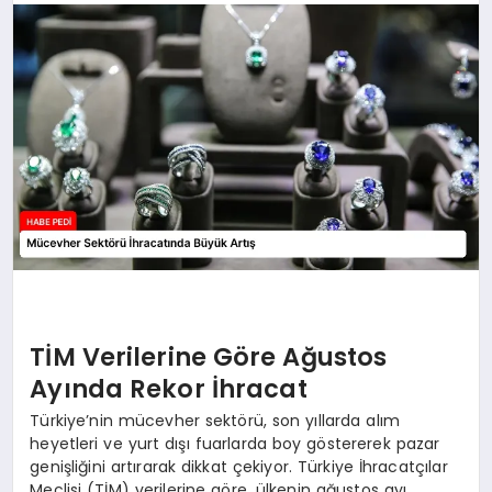
BESLENME
EĞITIM
EKONOMI
TEKNOLOJI
TİM Verilerine Göre Ağustos
Ayında Rekor İhracat
Türkiye’nin mücevher sektörü, son yıllarda alım
heyetleri ve yurt dışı fuarlarda boy göstererek pazar
genişliğini artırarak dikkat çekiyor. Türkiye İhracatçılar
Meclisi (TİM) verilerine göre, ülkenin ağustos ayı