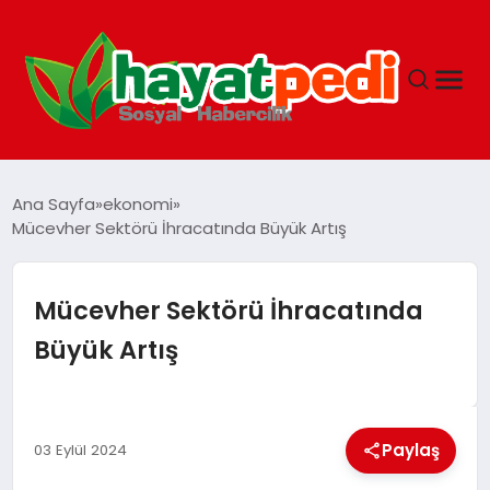
ANASAYFA
Ana Sayfa
ekonomi
Mücevher Sektörü İhracatında Büyük Artış
YAŞAM
Mücevher Sektörü İhracatında
GUNCEL
Büyük Artış
SAĞLIK
Paylaş
03 Eylül 2024
SPOR & FITNESS