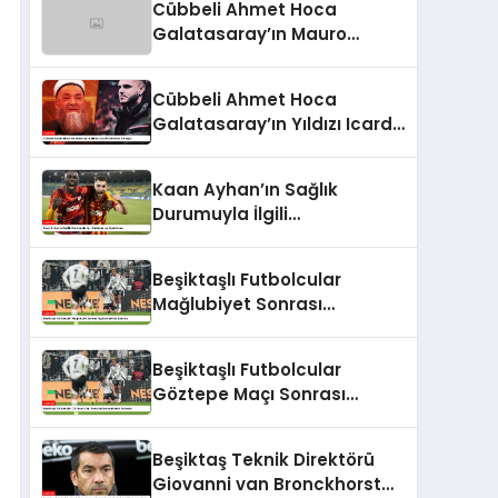
Cübbeli Ahmet Hoca
Galatasaray’ın Mauro
Icardi’sini Değerlendirdi
Cübbeli Ahmet Hoca
Galatasaray’ın Yıldızı Icardi
Hakkında Konuştu
Kaan Ayhan’ın Sağlık
Durumuyla İlgili
Galatasaray Açıklaması
Beşiktaşlı Futbolcular
Mağlubiyet Sonrası
Açıklamalarda Bulundu
Beşiktaşlı Futbolcular
Göztepe Maçı Sonrası
Açıklamalarda Bulundu
Beşiktaş Teknik Direktörü
Giovanni van Bronckhorst