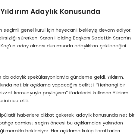
iz Yıldırım Adaylık Konusunda
seçimli genel kurul için heyecanlı bekleyiş devam ediyor.
rsizliği sürerken, Saran Holding Başkanı Sadettin Saran’ın
an, Koç’un aday olması durumunda adaylıktan çekileceğini
ı
m da adaylık spekülasyonlarıyla gündeme geldi. Yıldırım,
kkında net bir açıklama yapacağını belirtti. “Herhangi bir
zzat kamuoyuyla paylaşırım” ifadelerini kullanan Yıldırım,
ni rica etti.
pülatif haberlere dikkat çekerek, adaylık konusunda net bir
erbahçe camiası, seçim öncesi bu açıklamaları yakından
eği merakla bekleniyor. Her açıklama kulüp taraftarları