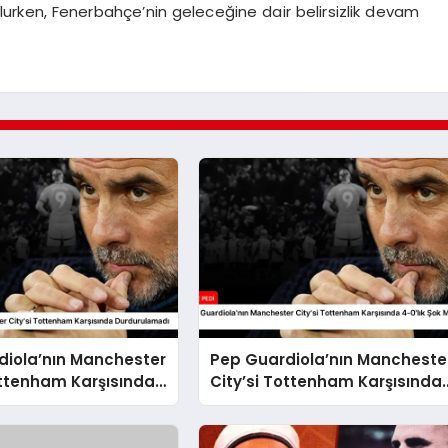
rken, Fenerbahçe’nin geleceğine dair belirsizlik devam
diola’nın Manchester
Pep Guardiola’nın Mancheste
ottenham Karşısında
City’si Tottenham Karşısında
amadı
4-0’lık Şok Mağlubiyeti Aldı