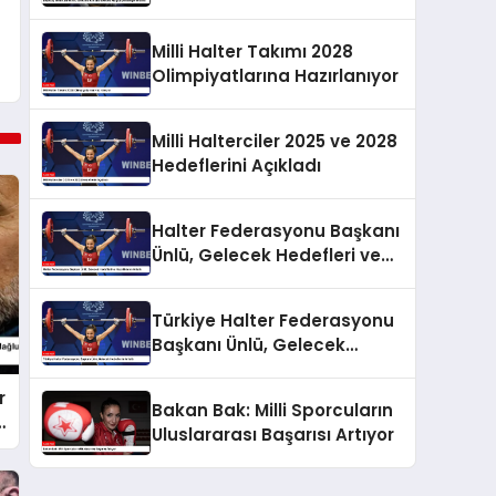
Mağlubiyeti Değerlendirdi
Milli Halter Takımı 2028
Olimpiyatlarına Hazırlanıyor
Milli Halterciler 2025 ve 2028
Hedeflerini Açıkladı
Halter Federasyonu Başkanı
Ünlü, Gelecek Hedefleri ve
Hazırlıklarını Anlattı
Türkiye Halter Federasyonu
Başkanı Ünlü, Gelecek
Hedeflerini Anlattı
r
Bakan Bak: Milli Sporcuların
Uluslararası Başarısı Artıyor