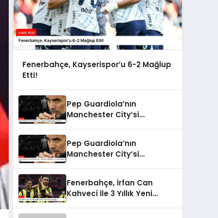
Fenerbahçe, Kayserispor’u 6-2 Mağlup
Etti!
Pep Guardiola’nın
Manchester City’si
Tottenham Karşısında
Durdurulamadı
Pep Guardiola’nın
Manchester City’si
Tottenham Karşısında 4-
0’lık Şok Mağlubiyeti Aldı
Fenerbahçe, İrfan Can
Kahveci ile 3 Yıllık Yeni
Sözleşme Yapacak