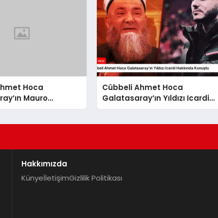
Ahmet Hoca
Cübbeli Ahmet Hoca
ray’ın Mauro
Galatasaray’ın Yıldızı Icardi
i Değerlendirdi
Hakkında Konuştu
Hakkımızda
Künye
İletişim
Gizlilik Politikası