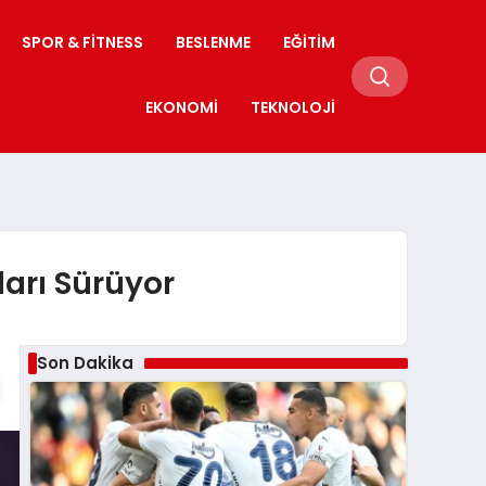
SPOR & FITNESS
BESLENME
EĞITIM
EKONOMI
TEKNOLOJI
arı Sürüyor
Son Dakika