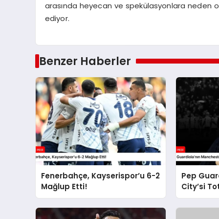
arasında heyecan ve spekülasyonlara neden olu
ediyor.
Benzer Haberler
Fenerbahçe, Kayserispor’u 6-2
Pep Guar
Mağlup Etti!
City’si T
Durdurul