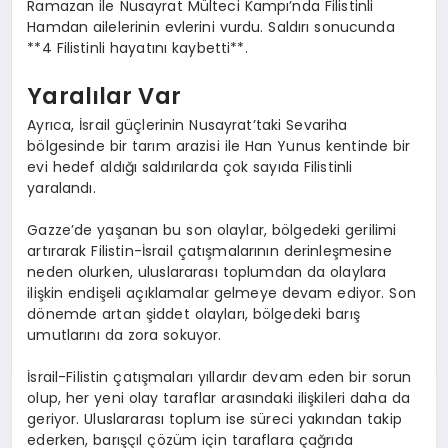
Ramazan ile Nusayrat Mülteci Kampı’nda Filistinli
Hamdan ailelerinin evlerini vurdu. Saldırı sonucunda
**4 Filistinli hayatını kaybetti**.
Yaralılar Var
Ayrıca, İsrail güçlerinin Nusayrat’taki Sevariha
bölgesinde bir tarım arazisi ile Han Yunus kentinde bir
evi hedef aldığı saldırılarda çok sayıda Filistinli
yaralandı.
Gazze’de yaşanan bu son olaylar, bölgedeki gerilimi
artırarak Filistin-İsrail çatışmalarının derinleşmesine
neden olurken, uluslararası toplumdan da olaylara
ilişkin endişeli açıklamalar gelmeye devam ediyor. Son
dönemde artan şiddet olayları, bölgedeki barış
umutlarını da zora sokuyor.
İsrail-Filistin çatışmaları yıllardır devam eden bir sorun
olup, her yeni olay taraflar arasındaki ilişkileri daha da
geriyor. Uluslararası toplum ise süreci yakından takip
ederken, barışçıl çözüm için taraflara çağrıda