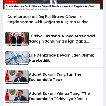
Cumhurbaşkanı Dış Politika ve Güvenlik
Başdanışmanı Akif Çağatay Kılıç’tan Suriye
Panelinde Önemli Açıklamalar
Türkiye, Ukrayna-Rusya Arasındaki
Savaşın Sonlanması İçin Çaba
Gösteriyor
Ege Denizi’nde Devam Eden Sismik
Hareketlilik
Adalet Bakanı Tunç’tan The
Economist’e Tepki
Adalet Bakanı Yılmaz Tunç: “The
Economist’in Türkiye’ye Yönelik
Tutumu Kabul Edilemez”