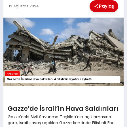
Paylaş
12 Ağustos 2024
BESLENME
EĞITIM
EKONOMI
TEKNOLOJI
Gazze’de İsrail’in Hava Saldırıları
Gazze’deki Sivil Savunma Teşkilatı’nın açıklamasına
göre, İsrail savaş uçakları Gazze kentinde Filistinli Ebu