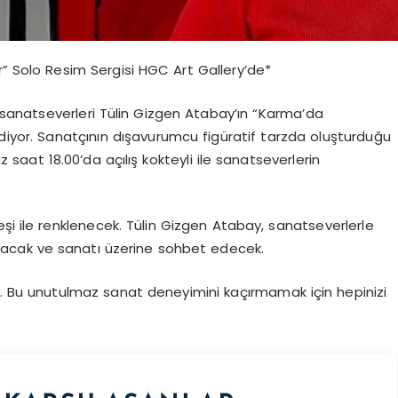
r” Solo Resim Sergisi HGC Art Gallery’de*
sanatseverleri Tülin Gizgen Atabay’ın “Karma’da
ediyor. Sanatçının dışavurumcu figüratif tarzda oluşturduğu
 saat 18.00’da açılış kokteyli ile sanatseverlerin
yleşi ile renklenecek. Tülin Gizgen Atabay, sanatseverlerle
laşacak ve sanatı üzerine sohbet edecek.
lir. Bu unutulmaz sanat deneyimini kaçırmamak için hepinizi