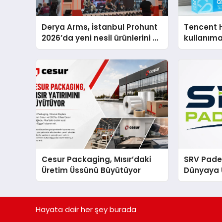
Derya Arms, İstanbul Prohunt
Tencent 
2026’da yeni nesil ürünlerini ve
kullanım
global marka vizyonunu
sergiledi
Cesur Packaging, Mısır’daki
SRV Padel
Üretim Üssünü Büyütüyor
Dünyaya 
Üretimin
Hayata dair her şey burada