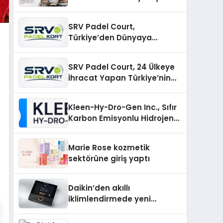
SRV Padel Court,
Türkiye’den Dünyaya
Uzanan Padel Kort
Üretiminde Güvenin Adresi
SRV Padel Court, 24 Ülkeye
İhracat Yapan Türkiye’nin
Padel Kortu Üretim Gücü
Kleen-Hy-Dro-Gen Inc., Sıfır
Karbon Emisyonlu Hidrojen
Isıtma Teknolojisinde ISO ve
TSSA Düzenleyici Onaylarını
Marie Rose kozmetik
Aldı
sektörüne giriş yaptı
Daikin’den akıllı
iklimlendirmede yeni
dönem: Madoka Plus
Türkiye’de