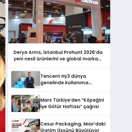
Derya Arms, İstanbul Prohunt 2026’da
yeni nesil ürünlerini ve global marka
vizyonunu sergiledi
Tencent Hy3 dünya
genelinde kullanıma
sunuldu
Mars Türkiye’den “Köpeğini
İşe Götür Haftası” çağrısı
Cesur Packaging, Mısır’daki
Üretim Üssünü Büyütüyor