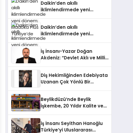
Daikin’den akıllı
iklimlendirmede yeni
dönem: Madoka Plus
Türkiye’de
Daikin’den akıllı
iklimlendirmede yeni
dönem: Madoka Plus
Türkiye’de
İş İnsanı-Yazar Doğan
Akdeniz: “Devlet Aklı ve Milli
Çıkarlar Her Şeyin
Üzerindedir”
Diş Hekimliğinden Edebiyata
Uzanan Çok Yönlü Bir
Yaşam: Yeşim Şahin Yaman
Beylikdüzü’nde Beylik
İşkembe, 20 Yıldır Kalite ve
Lezzetin Değişmeyen Adresi
İş İnsanı Seyithan Hanoğlu
Türkiye’yi Uluslararası