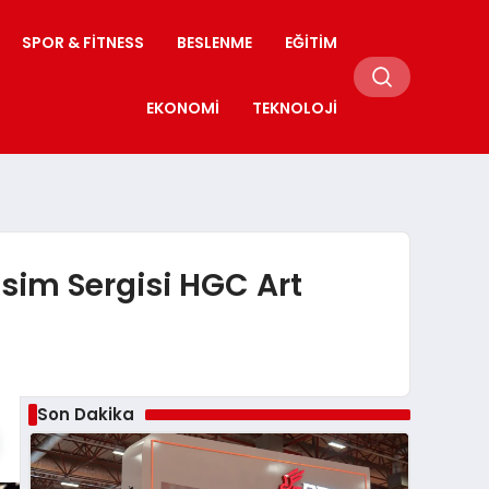
SPOR & FITNESS
BESLENME
EĞITIM
EKONOMI
TEKNOLOJI
sim Sergisi HGC Art
Son Dakika