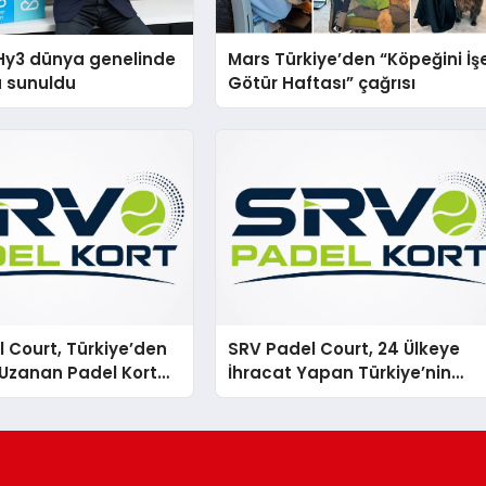
Hy3 dünya genelinde
Mars Türkiye’den “Köpeğini İş
a sunuldu
Götür Haftası” çağrısı
 Court, Türkiye’den
SRV Padel Court, 24 Ülkeye
Uzanan Padel Kort
İhracat Yapan Türkiye’nin
de Güvenin Adresi
Padel Kortu Üretim Gücü