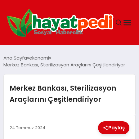
ANASAYFA
Ana Sayfa
ekonomi
Merkez Bankası, Sterilizasyon Araçlarını Çeşitlendiriyor
YAŞAM
Merkez Bankası, Sterilizasyon
GUNCEL
Araçlarını Çeşitlendiriyor
SAĞLIK
Paylaş
24 Temmuz 2024
SPOR & FITNESS