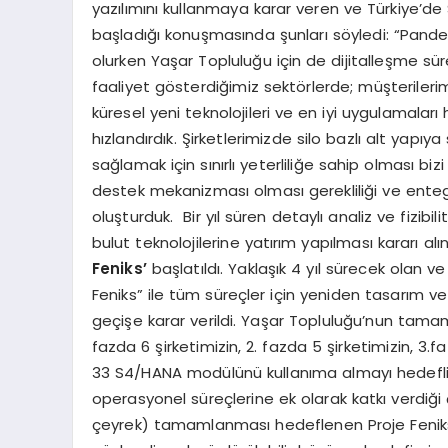
yazılımını kullanmaya karar veren ve Türkiye’de SA
başladığı konuşmasında şunları söyledi: “Pandem
olurken Yaşar Topluluğu için de dijitalleşme sür
faaliyet gösterdiğimiz sektörlerde; müşterilerimi
küresel yeni teknolojileri ve en iyi uygulamalar
hızlandırdık. Şirketlerimizde silo bazlı alt yapı
sağlamak için sınırlı yeterliliğe sahip olması bi
destek mekanizması olması gerekliliği ve enteg
oluşturduk. Bir yıl süren detaylı analiz ve fizibi
bulut teknolojilerine yatırım yapılması kararı
Feniks’
başlatıldı. Yaklaşık 4 yıl sürecek olan
Feniks” ile tüm süreçler için yeniden tasarım 
geçişe karar verildi. Yaşar Topluluğu’nun tamam
fazda 6 şirketimizin, 2. fazda 5 şirketimizin, 
33 S4/HANA modülünü kullanıma almayı hedefliy
operasyonel süreçlerine ek olarak katkı verdiği 
çeyrek) tamamlanması hedeflenen Proje Feniks 1.