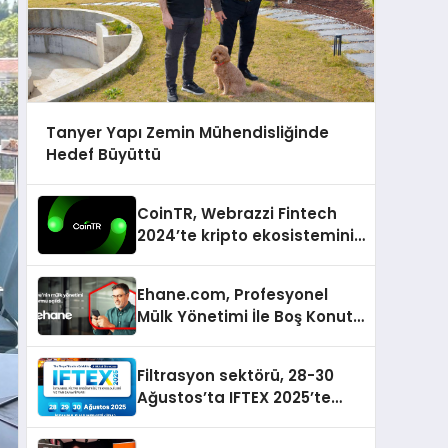
Tanyer Yapı Zemin Mühendisliğinde
Hedef Büyüttü
CoinTR, Webrazzi Fintech
2024’te kripto ekosisteminin
tanınan isimlerini
ağırlayacak
Ehane.com, Profesyonel
Mülk Yönetimi İle Boş Konut
Stokunu Eritecek
Filtrasyon sektörü, 28-30
Ağustos’ta IFTEX 2025’te
buluşacak