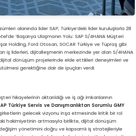
leri alanında lider SAP, Türkiye’deki lider kuruluşlarla 28
el’de ‘Başarıya Ulaşmanın Yolu: SAP S/4HANA Müşteri
. Yaşar Holding, Ford Otosan, SOCAR Türkiye ve Tüpraş gibi
an iş liderleri, dijitalleşmenin merkezinde yer alan S/4HANA
, dijital dönüşüm projelerinde elde ettikleri deneyimleri ve
rütülmesi gerektiğine dair de ipuçları verdi.
ri hikayelerinin aktarıldığı ve iş ağı imkanlarının
AP Türkiye Servis ve Danışmanlıktan Sorumlu GMY
ketlerin gelecek vizyonu inşa etmesinde kritik bir rol
aki hakimiyetinin artmasıyla birlikte, dijital dönüşüm
eğişim yönetimini doğru ve kapsamlı iş stratejileriyle