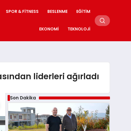
SPOR & FITNESS
BESLENME
EĞITIM
EKONOMI
TEKNOLOJI
sından liderleri ağırladı
Son Dakika