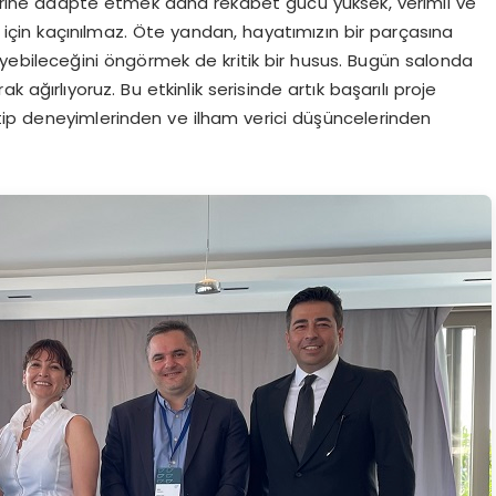
çlerine adapte etmek daha rekabet gücü yüksek, verimli ve
ar için kaçınılmaz. Öte yandan, hayatımızın bir parçasına
eyebileceğini öngörmek de kritik bir husus. Bugün salonda
 ağırlıyoruz. Bu etkinlik serisinde artık başarılı proje
eltip deneyimlerinden ve ilham verici düşüncelerinden