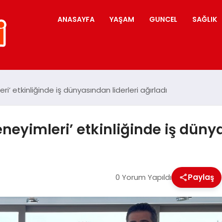
ANASAYFA
YAŞAM
GUNCEL
SAĞLIK
’ etkinliğinde iş dünyasından liderleri ağırladı
eyimleri’ etkinliğinde iş dünya
0 Yorum Yapıldı
Paylaş