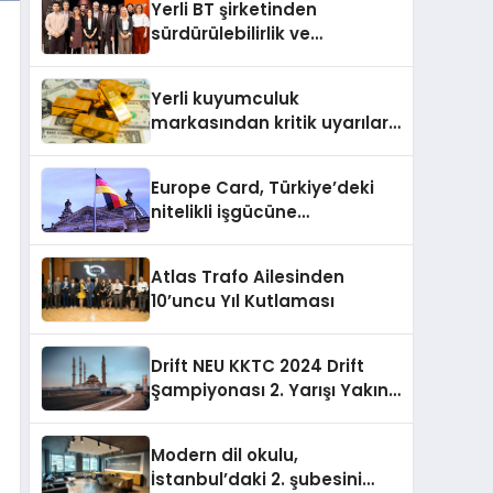
Yerli BT şirketinden
sürdürülebilirlik ve
dijitalleşme odaklı özel
etkinlik
Yerli kuyumculuk
markasından kritik uyarılar:
Doğru seçim yatırımınızı
şekillendirir
Europe Card, Türkiye’deki
nitelikli işgücüne
Almanya’da kariyer fırsatı
sununuyor
Atlas Trafo Ailesinden
10’uncu Yıl Kutlaması
Drift NEU KKTC 2024 Drift
Şampiyonası 2. Yarışı Yakın
Doğu Kampüsünde
Gerçekleştirildi
Modern dil okulu,
İstanbul’daki 2. şubesini