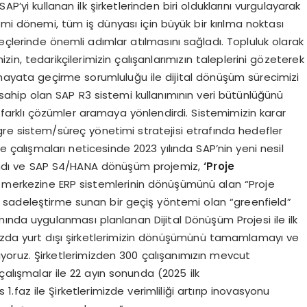
P’yi kullanan ilk şirketlerinden biri olduklarını vurgulayarak
i dönemi, tüm iş dünyası için büyük bir kırılma noktası
eçlerinde önemli adımlar atılmasını sağladı. Topluluk olarak
zin, tedarikçilerimizin çalışanlarımızın taleplerini gözeterek
ı hayata geçirme sorumluluğu ile dijital dönüşüm sürecimizi
ya sahip olan SAP R3 sistemi kullanımının veri bütünlüğünü
zi farklı çözümler aramaya yönlendirdi. Sistemimizin karar
re sistem/süreç yönetimi stratejisi etrafında hedefler
lite çalışmaları neticesinde 2023 yılında SAP’nin yeni nesil
 alındı ve SAP S4/HANA dönüşüm projemiz,
‘Proje
 ve merkezine ERP sistemlerinin dönüşümünü alan “Proje
ve sadeleştirme sunan bir geçiş yöntemi olan “greenfield”
ında uygulanması planlanan Dijital Dönüşüm Projesi ile ilk
3.fazda yurt dışı şirketlerimizin dönüşümünü tamamlamayı ve
oruz. Şirketlerimizden 300 çalışanımızın mevcut
çalışmalar ile 22 ayın sonunda (2025 ilk
faz ile Şirketlerimizde verimliliği artırıp inovasyonu