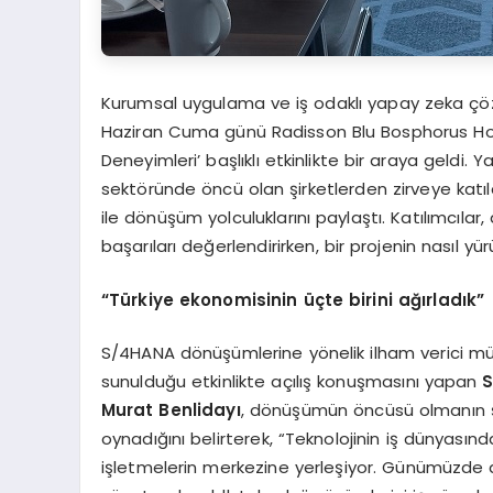
Kurumsal uygulama ve iş odaklı yapay zeka çözüm
Haziran Cuma günü Radisson Blu Bosphorus Hot
Deneyimleri’ başlıklı etkinlikte bir araya geldi
sektöründe öncü olan şirketlerden zirveye katıl
ile dönüşüm yolculuklarını paylaştı. Katılımcılar
başarıları değerlendirirken, bir projenin nasıl yü
“Türkiye ekonomisinin üçte birini ağırladık”
S/4HANA dönüşümlerine yönelik ilham verici müşte
sunulduğu etkinlikte açılış konuşmasını yapan
S
Murat Benlidayı
, dönüşümün öncüsü olmanın şir
oynadığını belirterek, “Teknolojinin iş dünyasınd
işletmelerin merkezine yerleşiyor. Günümüzde d