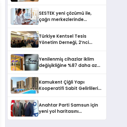
açıyor
SESTEK yeni çözümü ile,
çağrı merkezlerinde
kapasite planlama
verimliliğini 4 kat artırıyor
Türkiye Kentsel Tesis
Yönetim Derneği, 2’nci
Yönetim Kurulu Çalışma
Kampı düzenlendi
Yenilenmiş cihazlar iklim
değişikliğine %87 daha az
katıda bulunuyor
Kamukent Çiğli Yapı
Kooperatifi Sabit Gelirlileri
Hayallerindeki Eve
Kavuşturacak
Anahtar Parti Samsun için
yeni yol haritasını
açıklayacak