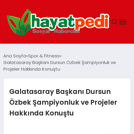
ANASAYFA
Ana Sayfa
Spor & Fitness
Galatasaray Başkanı Dursun Özbek Şampiyonluk ve
Projeler Hakkında Konuştu
YAŞAM
GUNCEL
Galatasaray Başkanı Dursun
Özbek Şampiyonluk ve Projeler
SAĞLIK
Hakkında Konuştu
SPOR & FITNESS