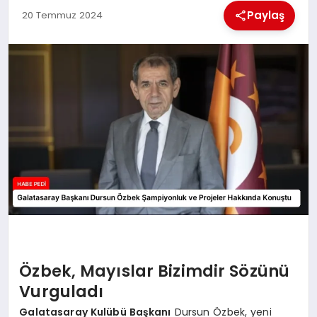
Paylaş
20 Temmuz 2024
BESLENME
EĞITIM
EKONOMI
TEKNOLOJI
Özbek, Mayıslar Bizimdir Sözünü
Vurguladı
Galatasaray Kulübü Başkanı
Dursun Özbek, yeni