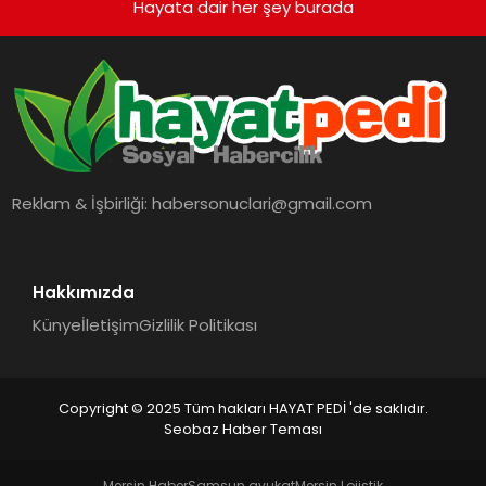
Hayata dair her şey burada
Reklam & İşbirliği:
habersonuclari@gmail.com
Hakkımızda
Künye
İletişim
Gizlilik Politikası
Copyright © 2025 Tüm hakları HAYAT PEDİ 'de saklıdır.
Seobaz Haber Teması
Mersin Haber
Samsun avukat
Mersin Lojistik