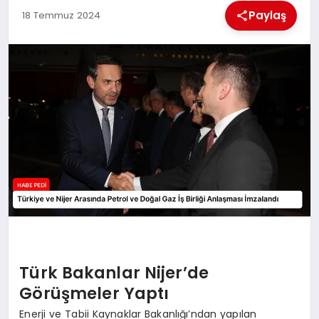
Paylaş
18 Temmuz 2024
BESLENME
EĞITIM
EKONOMI
TEKNOLOJI
Türk Bakanlar Nijer’de
Görüşmeler Yaptı
Enerji ve Tabii Kaynaklar Bakanlığı’ndan yapılan