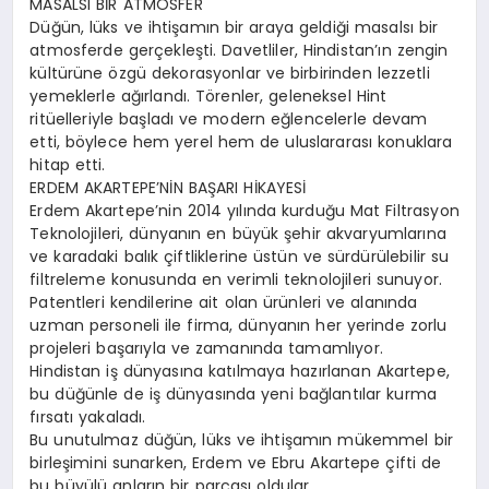
MASALSI BİR ATMOSFER
Düğün, lüks ve ihtişamın bir araya geldiği masalsı bir
atmosferde gerçekleşti. Davetliler, Hindistan’ın zengin
kültürüne özgü dekorasyonlar ve birbirinden lezzetli
yemeklerle ağırlandı. Törenler, geleneksel Hint
ritüelleriyle başladı ve modern eğlencelerle devam
etti, böylece hem yerel hem de uluslararası konuklara
hitap etti.
ERDEM AKARTEPE’NİN BAŞARI HİKAYESİ
Erdem Akartepe’nin 2014 yılında kurduğu Mat Filtrasyon
Teknolojileri, dünyanın en büyük şehir akvaryumlarına
ve karadaki balık çiftliklerine üstün ve sürdürülebilir su
filtreleme konusunda en verimli teknolojileri sunuyor.
Patentleri kendilerine ait olan ürünleri ve alanında
uzman personeli ile firma, dünyanın her yerinde zorlu
projeleri başarıyla ve zamanında tamamlıyor.
Hindistan iş dünyasına katılmaya hazırlanan Akartepe,
bu düğünle de iş dünyasında yeni bağlantılar kurma
fırsatı yakaladı.
Bu unutulmaz düğün, lüks ve ihtişamın mükemmel bir
birleşimini sunarken, Erdem ve Ebru Akartepe çifti de
bu büyülü anların bir parçası oldular.