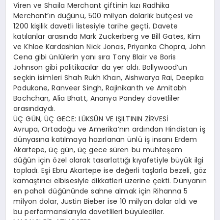
Viren ve Shaila Merchant çiftinin kızı Radhika
Merchant’ın düğünü, 500 milyon dolarlık bütçesi ve
1200 kişilik davetli listesiyle tarihe geçti. Davete
katılanlar arasında Mark Zuckerberg ve Bill Gates, Kim
ve Khloe Kardashian Nick Jonas, Priyanka Chopra, John
Cena gibi ünlülerin yanı sıra Tony Blair ve Boris
Johnson gibi politikacılar da yer aldı. Bollywood’un
seçkin isimleri Shah Rukh Khan, Aishwarya Rai, Deepika
Padukone, Ranveer Singh, Rajinikanth ve Amitabh
Bachchan, Alia Bhatt, Ananya Pandey davetliler
arasındaydı.
ÜÇ GÜN, ÜÇ GECE: LÜKSÜN VE IŞILTININ ZİRVESİ
Avrupa, Ortadoğu ve Amerika’nın ardından Hindistan iş
dünyasına katılmaya hazırlanan ünlü iş insanı Erdem
Akartepe, üç gün, üç gece süren bu muhteşem
düğün için özel olarak tasarlattığı kıyafetiyle büyük ilgi
topladı. Eşi Ebru Akartepe ise değerli taşlarla bezeli, göz
kamaştırıcı elbisesiyle dikkatleri üzerine çekti. Dünyanın
en pahalı düğününde sahne almak için Rihanna 5
milyon dolar, Justin Bieber ise 10 milyon dolar aldı ve
bu performanslarıyla davetlileri büyülediler.