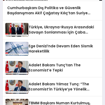
Cumhurbaşkanı Dış Politika ve Güvenlik
Başdanışmanı Akif Çağatay Kılıç’tan Suriye
Panelinde Önemli Açıklamalar
Türkiye, Ukrayna-Rusya Arasındaki
Savaşın Sonlanması İçin Çaba
Gösteriyor
Ege Denizi’nde Devam Eden Sismik
Hareketlilik
Adalet Bakanı Tunç’tan The
Economist’e Tepki
Adalet Bakanı Yılmaz Tunç: “The
Economist’in Türkiye’ye Yönelik
Tutumu Kabul Edilemez”
TBMM Başkanı Numan Kurtulmuş,