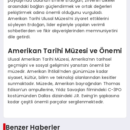
paylaşımda bulunan Emine Erdoğan, zirvenin ülkeler
arasındaki bağları güçlendirmek ve ortak değerleri
pekiştirmek adına önemli olduğunu vurguladı.
Amerikan Tarihi Ulusal Müzesi’ni ziyaret ettiklerini
söyleyen Erdoğan, lider eşleriyle yapılan verimli
sohbetlerden ve fikir alışverişlerinden memnuniyetini
dile getirdi.
Amerikan Tarihi Müzesi ve Önemi
Ulusal Amerikan Tarihi Müzesi, Amerika’nın tarihsel
geçmişini ve sosyal gelişimini yansıtan önemli bir
müzedir. Amerikan İhtilali’nden günümüze kadar
siyaset, kültür, bilim ve teknoloji alanlarından kesitler
sunmaktadır. Müzede, Amerikan bayrağından Thomas
Edison’un ampullerine, Yıldız Savaşları filmindeki C-3PO
kostümünden Dallas dizisindeki J.R. Ewing’in şapkasına
kadar çeşitli önemli parçalar sergilenmektedir.
Benzer Haberler