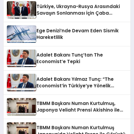
Türkiye, Ukrayna-Rusya Arasındaki
Savaşın Sonlanması İçin Çaba
Gösteriyor
Ege Denizi’nde Devam Eden Sismik
Hareketlilik
Adalet Bakanı Tunç’tan The
Economist’e Tepki
Adalet Bakanı Yılmaz Tunç: “The
Economist’in Türkiye’ye Yönelik
Tutumu Kabul Edilemez”
TBMM Başkanı Numan Kurtulmuş,
Japonya Veliaht Prensi Akishino ile
Görüştü
TBMM Başkanı Numan Kurtulmuş