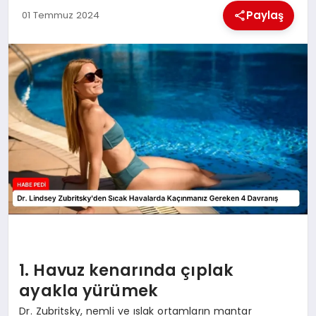
Paylaş
01 Temmuz 2024
BESLENME
EĞITIM
EKONOMI
TEKNOLOJI
1. Havuz kenarında çıplak
ayakla yürümek
Dr. Zubritsky, nemli ve ıslak ortamların mantar