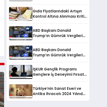
Gıda Fiyatlarındaki Artışın
Kontrol Altına Alınması Kritik
Önem Taşıyor
ABD Başkanı Donald
Trump’ın Gümrük Vergileri
ve Dünya Ekonomileri
Üzerindeki Etkisi
ABD Başkanı Donald
Trump’ın Gümrük Vergileri
ve Dünya Ekonomileri
Üzerindeki Etkileri
İŞKUR Gençlik Programı
Gençlere İş Deneyimi Fırsatı
Sunuyor
Türkiye’nin Sanat Eseri ve
Antika İhracatı 2024 Yılında
Arttı