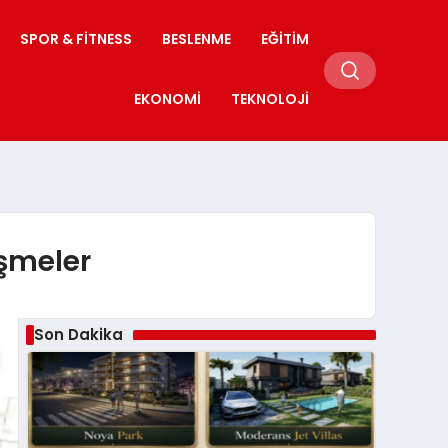
SPOR & FITNESS
BESLENME
EĞITIM
EKONOMI
TEKNOLOJI
işmeler
Son Dakika