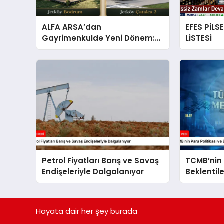
ALFA ARSA’dan
EFES PİLS
Gayrimenkulde Yeni Dönem:
LİSTESİ
Premium Yaşam ve Yatırım
Fırsatları Bir Arada
Petrol Fiyatları Barış ve Savaş
TCMB’nin 
Endişeleriyle Dalgalanıyor
Beklentil
Analizi
Hayata dair her şey burada