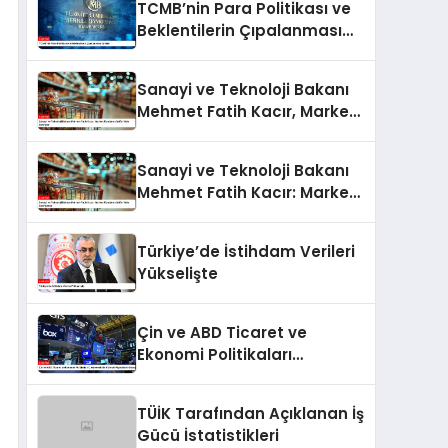
TCMB’nin Para Politikası ve
Beklentilerin Çıpalanması
Analizi
Sanayi ve Teknoloji Bakanı
Mehmet Fatih Kacır, Market
Fiyatlarını Şeffaf Hale
Getiriyor
Sanayi ve Teknoloji Bakanı
Mehmet Fatih Kacır: Market
Fiyatlarını Şeffaf Hale
Getiriyoruz
Türkiye’de İstihdam Verileri
Yükselişte
Çin ve ABD Ticaret ve
Ekonomi Politikaları
Çerçevesinde Küresel
Piyasaların Durumu
TÜİK Tarafından Açıklanan İş
Gücü İstatistikleri