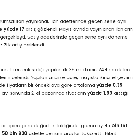
rumsal ilan yayınlandı. İlan adetlerinde geçen sene aynı
se
yüzde 17
artış gözlendi. Mayıs ayında yayınlanan ilanların
ı gerçekleşti. Satış adetlerinde geçen sene aynı döneme
e 2
lik artış belirlendi.
azarında en çok satışı yapılan ilk 35 markanın
249
modeline
eri incelendi. Yapılan analize göre, mayısta ikinci el çevrim
nde fiyatların bir önceki aya göre ortalama
yüzde 0,35
 ayı sonunda 2. el pazarında fiyatların
yüzde 1,89
arttığı
Motor tipine göre değerlendirildiğinde, geçen ay
95 bin 161
ı
58 bin 938
adetle benzinli araçlar takip etti. Hibrit