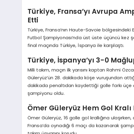
Türkiye, Fransa’yı Avrupa Am
Etti
Türkiye, Fransa’nın Haute-Savoie bölgesindek
Futbol Şampiyonası’nda üst üste üçüncü kez şa
final maçında Türkiye, İspanya ile karşılaştı.
Türkiye, İspanya’yı 3-0 Mağl
Milli takım, maçın ilk yarısını kaptan Rahmi Öz
Güleryüz’ün 28. dakikada köşe vuruşundan attığı
dakikada penaltıdan kaydettiği golle farkı üçe ç
şampiyonu oldu.
Ömer Güleryüz Hem Gol Kralı 
Ömer Güleryüz, 16 golle gol krallığına ulaşırken
Fransa’da oynadığı 6 maçı da kazanarak şamp
takım ünvanını korudu.