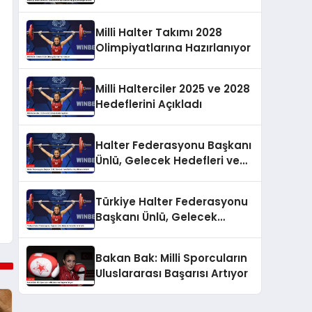
Mağlubiyeti Değerlendirdi
Milli Halter Takımı 2028
Olimpiyatlarına Hazırlanıyor
Milli Halterciler 2025 ve 2028
Hedeflerini Açıkladı
Halter Federasyonu Başkanı
Ünlü, Gelecek Hedefleri ve
Hazırlıklarını Anlattı
Türkiye Halter Federasyonu
Başkanı Ünlü, Gelecek
Hedeflerini Anlattı
Bakan Bak: Milli Sporcuların
Uluslararası Başarısı Artıyor