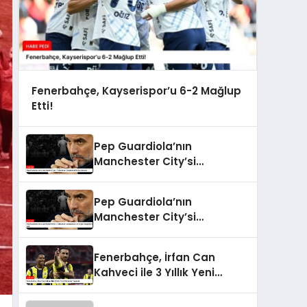
Fenerbahçe, Kayserispor’u 6-2 Mağlup
Etti!
Pep Guardiola’nın
Manchester City’si
Tottenham Karşısında
Durdurulamadı
Pep Guardiola’nın
Manchester City’si
Tottenham Karşısında 4-
0’lık Şok Mağlubiyeti Aldı
Fenerbahçe, İrfan Can
Kahveci ile 3 Yıllık Yeni
Sözleşme Yapacak