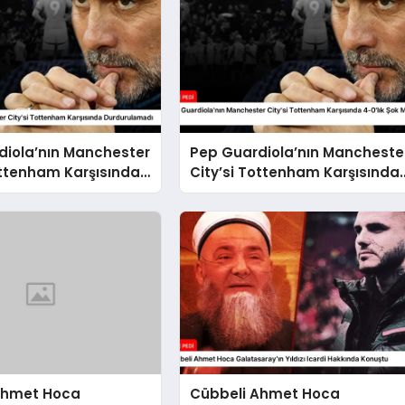
diola’nın Manchester
Pep Guardiola’nın Mancheste
ottenham Karşısında
City’si Tottenham Karşısında
amadı
4-0’lık Şok Mağlubiyeti Aldı
Ahmet Hoca
Cübbeli Ahmet Hoca