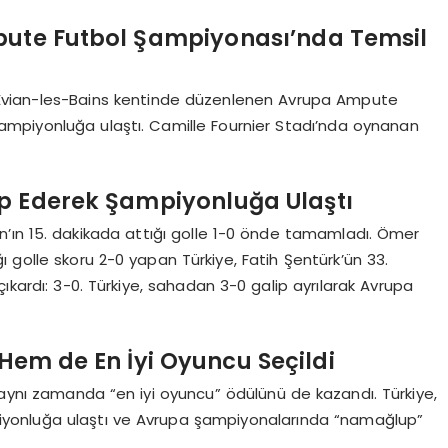
pute Futbol Şampiyonası’nda Temsil
i Evian-les-Bains kentinde düzenlenen Avrupa Ampute
mpiyonluğa ulaştı. Camille Fournier Stadı’nda oynanan
up Ederek Şampiyonluğa Ulaştı
can’ın 15. dakikada attığı golle 1-0 önde tamamladı. Ömer
 golle skoru 2-0 yapan Türkiye, Fatih Şentürk’ün 33.
ıkardı: 3-0. Türkiye, sahadan 3-0 galip ayrılarak Avrupa
Hem de En İyi Oyuncu Seçildi
, aynı zamanda “en iyi oyuncu” ödülünü de kazandı. Türkiye,
iyonluğa ulaştı ve Avrupa şampiyonalarında “namağlup”