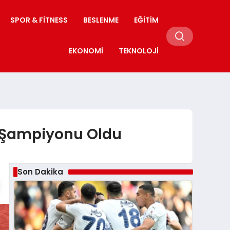
SPOR & FITNESS
BESLENME
EĞITIM
EKONOMI
TEKNOLOJI
a Şampiyonu Oldu
Son Dakika