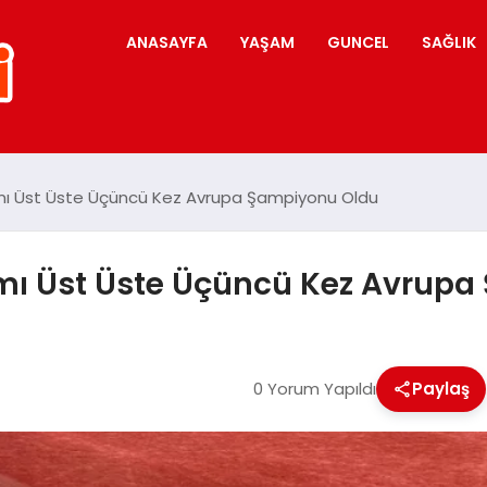
ANASAYFA
YAŞAM
GUNCEL
SAĞLIK
ımı Üst Üste Üçüncü Kez Avrupa Şampiyonu Oldu
ımı Üst Üste Üçüncü Kez Avrup
0 Yorum Yapıldı
Paylaş