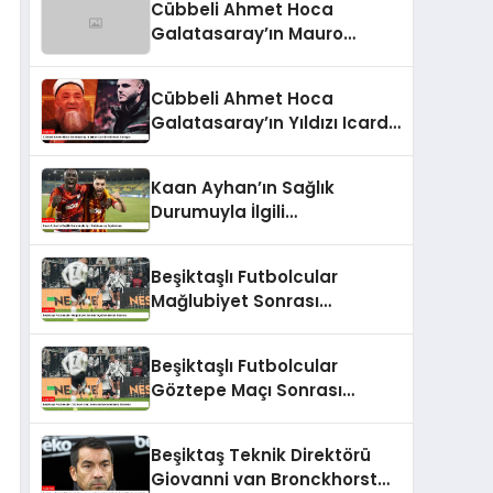
Cübbeli Ahmet Hoca
Galatasaray’ın Mauro
Icardi’sini Değerlendirdi
Cübbeli Ahmet Hoca
Galatasaray’ın Yıldızı Icardi
Hakkında Konuştu
Kaan Ayhan’ın Sağlık
Durumuyla İlgili
Galatasaray Açıklaması
Beşiktaşlı Futbolcular
Mağlubiyet Sonrası
Açıklamalarda Bulundu
Beşiktaşlı Futbolcular
Göztepe Maçı Sonrası
Açıklamalarda Bulundu
Beşiktaş Teknik Direktörü
Giovanni van Bronckhorst