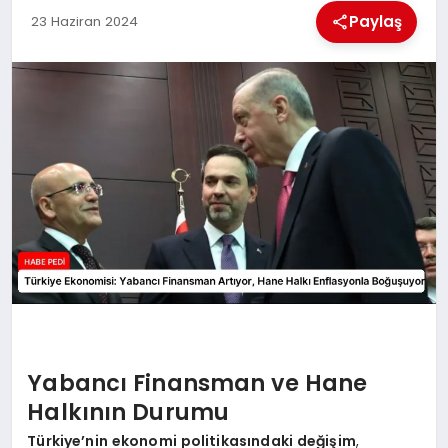
Paylaş
23 Haziran 2024
BESLENME
EĞITIM
EKONOMI
TEKNOLOJI
Yabancı Finansman ve Hane
Halkının Durumu
Türkiye’nin ekonomi politikasındaki değişim
,