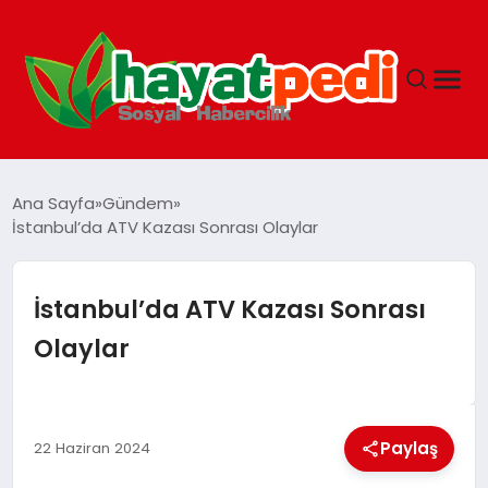
ANASAYFA
Ana Sayfa
Gündem
İstanbul’da ATV Kazası Sonrası Olaylar
YAŞAM
İstanbul’da ATV Kazası Sonrası
GUNCEL
Olaylar
SAĞLIK
Paylaş
22 Haziran 2024
SPOR & FITNESS