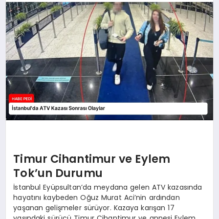
BESLENME
EĞITIM
EKONOMI
TEKNOLOJI
Timur Cihantimur ve Eylem
Tok’un Durumu
İstanbul Eyüpsultan’da meydana gelen ATV kazasında
hayatını kaybeden Oğuz Murat Aci’nin ardından
yaşanan gelişmeler sürüyor. Kazaya karışan 17
yaşındaki sürücü Timur Cihantimur ve annesi Eylem