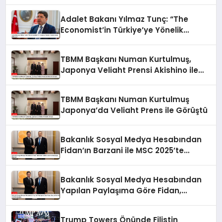
Adalet Bakanı Yılmaz Tunç: “The
Economist’in Türkiye’ye Yönelik
Tutumu Kabul Edilemez”
TBMM Başkanı Numan Kurtulmuş,
Japonya Veliaht Prensi Akishino ile
Görüştü
TBMM Başkanı Numan Kurtulmuş
Japonya’da Veliaht Prens ile Görüştü
Bakanlık Sosyal Medya Hesabından
Fidan’ın Barzani ile MSC 2025’te
Buluştuğu Bildirildi
Bakanlık Sosyal Medya Hesabından
Yapılan Paylaşıma Göre Fidan,
Barzani ile MSC 2025’te Buluştu
Trump Towers Önünde Filistin