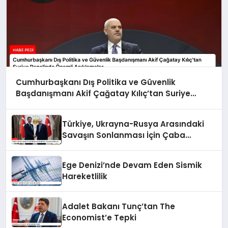
Cumhurbaşkanı Dış Politika ve Güvenlik
Başdanışmanı Akif Çağatay Kılıç’tan Suriye
Panelinde Önemli Açıklamalar
Türkiye, Ukrayna-Rusya Arasındaki
Savaşın Sonlanması İçin Çaba
Gösteriyor
Ege Denizi’nde Devam Eden Sismik
Hareketlilik
Adalet Bakanı Tunç’tan The
Economist’e Tepki