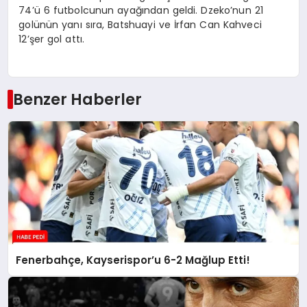
74’ü 6 futbolcunun ayağından geldi. Dzeko’nun 21
golünün yanı sıra, Batshuayi ve İrfan Can Kahveci
12’şer gol attı.
Benzer Haberler
Fenerbahçe, Kayserispor’u 6-2 Mağlup Etti!