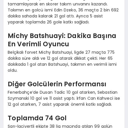
tamamlayarak en skorer takım unvanını kazandı.
Takımın en golcü ismi Edin Dzeko, 36 maçta 2 bin 692
dakika sahada kalarak 21 gol attı. Ayrıca 5 asist
yaparak toplamda 26 gole katkı sağladı.
Michy Batshuayi: Dakika Başına
En Verimli Oyuncu
Belçikalı forvet Michy Batshuayi, ligde 27 maçta 775
dakika süre aldı ve 12 gol atarak dikkat çekti. Her 65
dakikada 1 gol atan Batshuayi, takımın en verimli ismi
oldu.
Diğer Golcülerin Performansı
Fenerbahçe’de Dusan Tadic 10 gol atarken, Sebastian
Szymanski 10 gol ve 11 asist yaptı. İrfan Can Kahveci ise
12 gol atarken, 7 asist yaparak önemli katkı sağladı.
Toplamda 74 Gol
Sarı-lacivertli ekipte 38 lig maçında atılan 99 golün