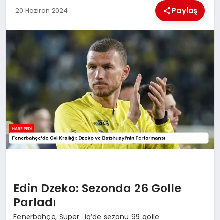
Paylaş
20 Haziran 2024
BESLENME
EĞITIM
EKONOMI
TEKNOLOJI
Edin Dzeko: Sezonda 26 Golle
Parladı
Fenerbahçe, Süper Lig’de sezonu 99 golle