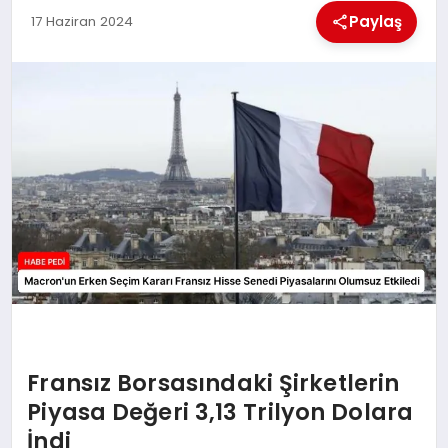
Paylaş
17 Haziran 2024
BESLENME
EĞITIM
EKONOMI
TEKNOLOJI
Fransız Borsasındaki Şirketlerin
Piyasa Değeri 3,13 Trilyon Dolara
İndi