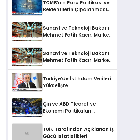
TCMB’nin Para Politikası ve
Beklentilerin Çıpalanması
Analizi
Sanayi ve Teknoloji Bakanı
Mehmet Fatih Kacır, Market
Fiyatlarını Şeffaf Hale
Getiriyor
Sanayi ve Teknoloji Bakanı
Mehmet Fatih Kacır: Market
Fiyatlarını Şeffaf Hale
Getiriyoruz
Türkiye’de İstihdam Verileri
Yükselişte
Çin ve ABD Ticaret ve
Ekonomi Politikaları
Çerçevesinde Küresel
Piyasaların Durumu
TÜİK Tarafından Açıklanan İş
Gücü İstatistikleri