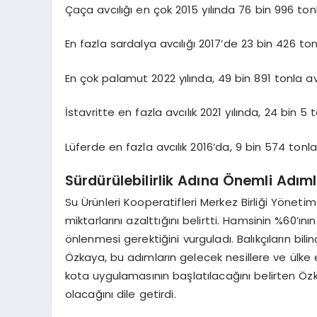
Çaça avcılığı en çok 2015 yılında 76 bin 996 ton
En fazla sardalya avcılığı 2017’de 23 bin 426 tonl
En çok palamut 2022 yılında, 49 bin 891 tonla av
İstavritte en fazla avcılık 2021 yılında, 24 bin 5 
Lüferde en fazla avcılık 2016’da, 9 bin 574 tonla
Sürdürülebilirlik Adına Önemli Adıml
Su Ürünleri Kooperatifleri Merkez Birliği Yönet
miktarlarını azalttığını belirtti. Hamsinin %60’ın
önlenmesi gerektiğini vurguladı. Balıkçıların bil
Özkaya, bu adımların gelecek nesillere ve ülke 
kota uygulamasının başlatılacağını belirten Özk
olacağını dile getirdi.