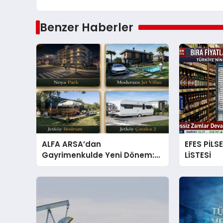
Benzer Haberler
ALFA ARSA’dan
EFES PİLS
Gayrimenkulde Yeni Dönem:
LİSTESİ
Premium Yaşam ve Yatırım
Fırsatları Bir Arada