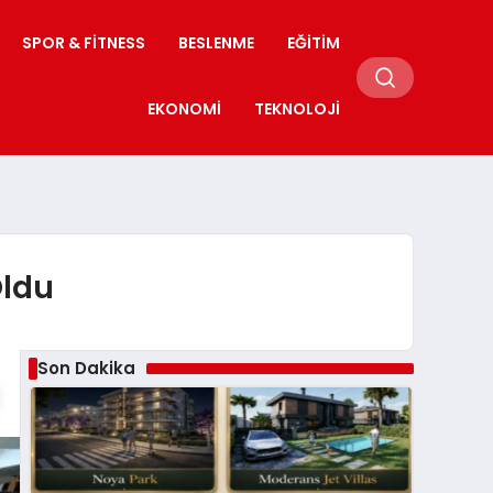
SPOR & FITNESS
BESLENME
EĞITIM
EKONOMI
TEKNOLOJI
Oldu
Son Dakika