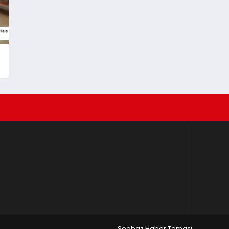
r
Seobaz Haber Teması