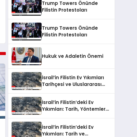
Trump Towers Önünde
Buluştu
Filistin Protestoları
Trump Towers Önünde
Filistin Protestoları
Hukuk ve Adaletin Önemi
İsrail’in Filistin Ev Yıkımları
Tarihçesi ve Uluslararası
Hukuk
İsrail’in Filistin’deki Ev
Yıkımları: Tarih, Yöntemler
ve Uluslararası Hukuk
İsrail’in Filistin’deki Ev
Yıkımları: Tarih ve