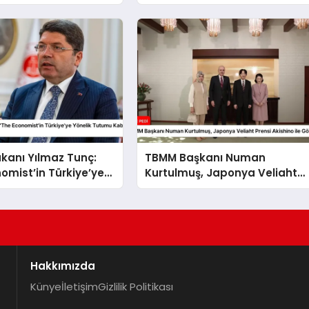
sı İçin Çaba
r
kanı Yılmaz Tunç:
TBMM Başkanı Numan
omist’in Türkiye’ye
Kurtulmuş, Japonya Veliaht
Tutumu Kabul
Prensi Akishino ile Görüştü
”
Hakkımızda
Künye
İletişim
Gizlilik Politikası