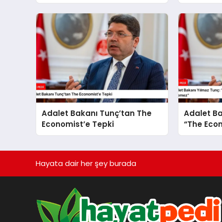
Çağatay Kılıç’tan Suriye
Sonlanma
Panelinde Önemli Açıklamalar
Gösteriyo
Adalet Bakanı Tunç’tan The
Adalet Ba
Economist’e Tepki
“The Econ
Yönelik 
Edilemez
Hayata dair her şey burada