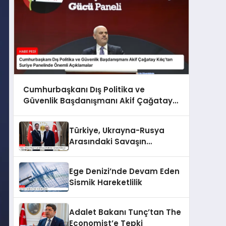
Cumhurbaşkanı Dış Politika ve
Güvenlik Başdanışmanı Akif Çağatay
Kılıç’tan Suriye Panelinde Önemli
Açıklamalar
Türkiye, Ukrayna-Rusya
Arasındaki Savaşın
Sonlanması İçin Çaba
Gösteriyor
Ege Denizi’nde Devam Eden
Sismik Hareketlilik
Adalet Bakanı Tunç’tan The
Economist’e Tepki