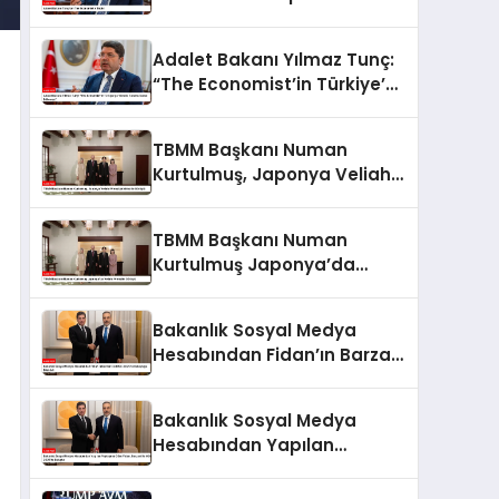
Adalet Bakanı Yılmaz Tunç:
“The Economist’in Türkiye’ye
Yönelik Tutumu Kabul
Edilemez”
TBMM Başkanı Numan
Kurtulmuş, Japonya Veliaht
Prensi Akishino ile Görüştü
TBMM Başkanı Numan
Kurtulmuş Japonya’da
Veliaht Prens ile Görüştü
Bakanlık Sosyal Medya
Hesabından Fidan’ın Barzani
ile MSC 2025’te Buluştuğu
Bildirildi
Bakanlık Sosyal Medya
Hesabından Yapılan
Paylaşıma Göre Fidan,
Barzani ile MSC 2025’te