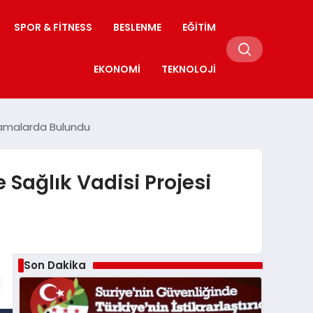
SPOR & FITNESS
BESLENME
EĞITIM
EKONOMI
TEKNOLOJI
klamalarda Bulundu
Sağlık Vadisi Projesi
Son Dakika