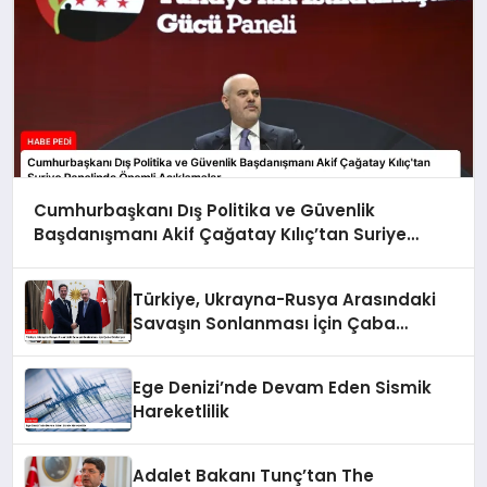
Cumhurbaşkanı Dış Politika ve Güvenlik
Başdanışmanı Akif Çağatay Kılıç’tan Suriye
Panelinde Önemli Açıklamalar
Türkiye, Ukrayna-Rusya Arasındaki
Savaşın Sonlanması İçin Çaba
Gösteriyor
Ege Denizi’nde Devam Eden Sismik
Hareketlilik
Adalet Bakanı Tunç’tan The