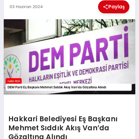
Paylaş
03 Haziran 2024
BESLENME
EĞITIM
EKONOMI
TEKNOLOJI
Hakkari Belediyesi Eş Başkanı
Mehmet Sıddık Akış Van’da
Gözaltına Alındı