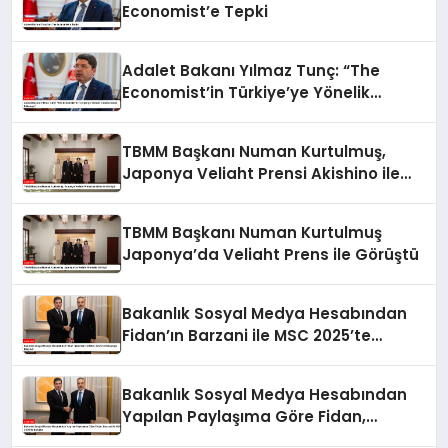
Economist’e Tepki
Adalet Bakanı Yılmaz Tunç: “The
Economist’in Türkiye’ye Yönelik
Tutumu Kabul Edilemez”
TBMM Başkanı Numan Kurtulmuş,
Japonya Veliaht Prensi Akishino ile
Görüştü
TBMM Başkanı Numan Kurtulmuş
Japonya’da Veliaht Prens ile Görüştü
Bakanlık Sosyal Medya Hesabından
Fidan’ın Barzani ile MSC 2025’te
Buluştuğu Bildirildi
Bakanlık Sosyal Medya Hesabından
Yapılan Paylaşıma Göre Fidan,
Barzani ile MSC 2025’te Buluştu