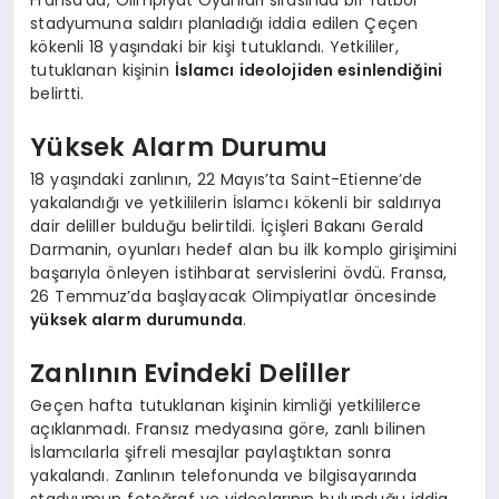
Fransa’da, Olimpiyat Oyunları sırasında bir futbol
stadyumuna saldırı planladığı iddia edilen Çeçen
kökenli 18 yaşındaki bir kişi tutuklandı. Yetkililer,
tutuklanan kişinin
İslamcı ideolojiden esinlendiğini
belirtti.
Yüksek Alarm Durumu
18 yaşındaki zanlının, 22 Mayıs’ta Saint-Etienne’de
yakalandığı ve yetkililerin İslamcı kökenli bir saldırıya
dair deliller bulduğu belirtildi. İçişleri Bakanı Gerald
Darmanin, oyunları hedef alan bu ilk komplo girişimini
başarıyla önleyen istihbarat servislerini övdü. Fransa,
26 Temmuz’da başlayacak Olimpiyatlar öncesinde
yüksek alarm durumunda
.
Zanlının Evindeki Deliller
Geçen hafta tutuklanan kişinin kimliği yetkililerce
açıklanmadı. Fransız medyasına göre, zanlı bilinen
İslamcılarla şifreli mesajlar paylaştıktan sonra
yakalandı. Zanlının telefonunda ve bilgisayarında