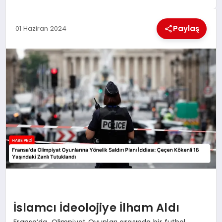
BESLENME
Paylaş
01 Haziran 2024
EĞITIM
EKONOMI
TEKNOLOJI
İslamcı İdeolojiye İlham Aldı