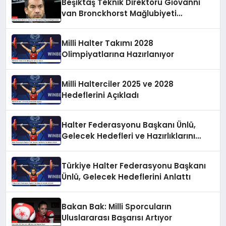
Beşiktaş Teknik Direktörü Giovanni
van Bronckhorst Mağlubiyeti
Değerlendirdi
Milli Halter Takımı 2028
Olimpiyatlarına Hazırlanıyor
Milli Halterciler 2025 ve 2028
Hedeflerini Açıkladı
Halter Federasyonu Başkanı Ünlü,
Gelecek Hedefleri ve Hazırlıklarını
Anlattı
Türkiye Halter Federasyonu Başkanı
Ünlü, Gelecek Hedeflerini Anlattı
Bakan Bak: Milli Sporcuların
Uluslararası Başarısı Artıyor