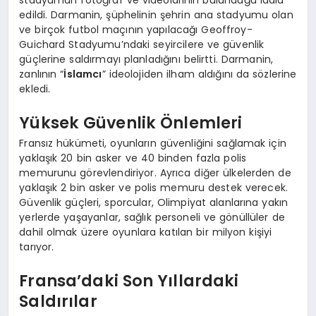
stadyumun fotoğraf ve videolarının bulunduğu iddia
edildi. Darmanin, şüphelinin şehrin ana stadyumu olan
ve birçok futbol maçının yapılacağı Geoffroy-
Guichard Stadyumu’ndaki seyircilere ve güvenlik
güçlerine saldırmayı planladığını belirtti. Darmanin,
zanlının “
İslamcı
” ideolojiden ilham aldığını da sözlerine
ekledi.
Yüksek Güvenlik Önlemleri
Fransız hükümeti, oyunların güvenliğini sağlamak için
yaklaşık 20 bin asker ve 40 binden fazla polis
memurunu görevlendiriyor. Ayrıca diğer ülkelerden de
yaklaşık 2 bin asker ve polis memuru destek verecek.
Güvenlik güçleri, sporcular, Olimpiyat alanlarına yakın
yerlerde yaşayanlar, sağlık personeli ve gönüllüler de
dahil olmak üzere oyunlara katılan bir milyon kişiyi
tarıyor.
Fransa’daki Son Yıllardaki
Saldırılar