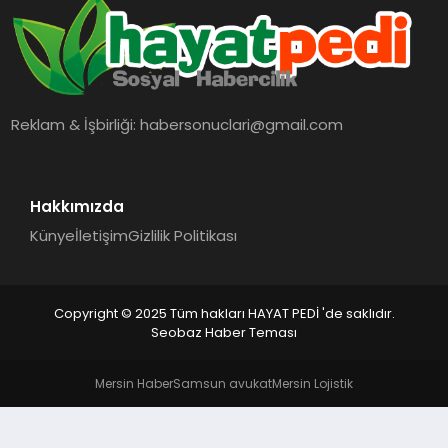
BESLENME
EĞITIM
Reklam & İşbirliği:
habersonuclari@gmail.com
EKONOMI
TEKNOLOJI
Hakkımızda
Künye
İletişim
Gizlilik Politikası
Copyright © 2025 Tüm hakları HAYAT PEDİ 'de saklıdır.
Seobaz Haber Teması
Mersin Haber
Samsun avukat
Mersin Lojistik