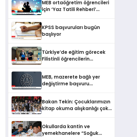
MEB ortaöğretim öğrencileri
için ‘Yaz Tatili Rehberi’
yayımladı
KPSS başvuruları bugün
başlıyor
Türkiye’de eğitim görecek
Filistinli öğrencilerin
masraflarını Baykar
karşılayacak
MEB, mazerete bağlı yer
değiştirme başvuru
duyurusunu yayımladı
Bakan Tekin: Çocuklarımızın
kitap okuma alışkanlığı çok
önemli
Okullarda kantin ve
yemekhanelere “Soğuk