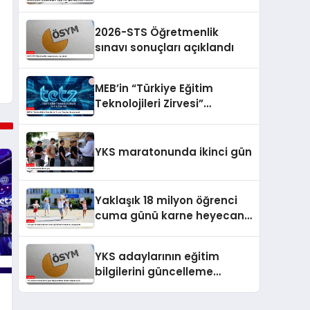
Zincir Dijital Takip Sistemi”
kurulacak
2026-STS Öğretmenlik
sınavı sonuçları açıklandı
MEB’in “Türkiye Eğitim
Teknolojileri Zirvesi”
İstanbul’da yapılacak
YKS maratonunda ikinci gün
Yaklaşık 18 milyon öğrenci
cuma günü karne heyecanı
yaşayacak
YKS adaylarının eğitim
bilgilerini güncelleme
sistemi erişime açıldı