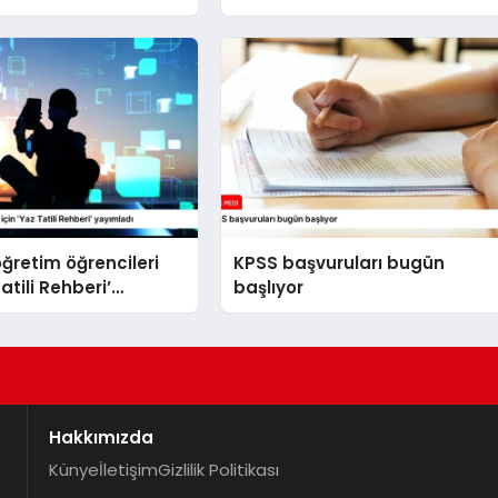
ğretim öğrencileri
KPSS başvuruları bugün
Tatili Rehberi’
başlıyor
ı
Hakkımızda
Künye
İletişim
Gizlilik Politikası