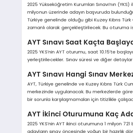
2025 Yükseköğretim Kurumları Sınavı’nın (YKS) iki
milyonun üzerinde adayın başvuruda bulunduğu 
Türkiye genelinde olduğu gibi Kuzey Kıbrıs Tü
zamanlı olarak gerçekleştirilecek. Bu oturuma is
AYT Sınavı Saat Kaçta Başla
2025 YKS’nin AYT oturumu, saat 10.15’te başlay
yerleştirilecekler. Sınav süresi ve diğer detaylar
AYT Sınavı Hangi Sınav Merke
AYT, Türkiye genelinde ve Kuzey Kıbrıs Türk C
merkezinde uygulanacak. Bu merkezlerde görevli
bir sorunla karşılaşmamaları için titizlikle çalışa
AYT İkinci Oturumuna Kaç Ad
2025 YKS’nin AYT ikinci oturumuna 1 milyon 721 b
adayların sınav öncesinde yoğun bir hazırlık dö