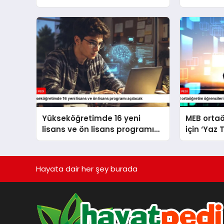
Yükseköğretimde 16 yeni
MEB ortaö
lisans ve ön lisans programı
için ‘Yaz 
açılacak
yayımlad
Hayata dair her şey burada