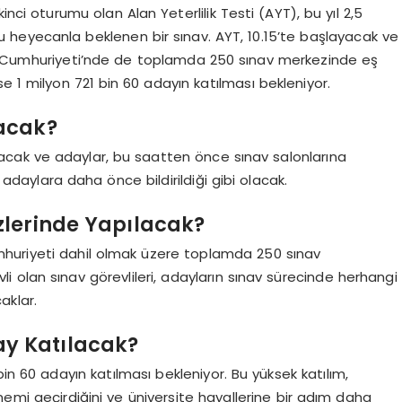
nci oturumu olan Alan Yeterlilik Testi (AYT), bu yıl 2,5
heyecanla beklenen bir sınav. AYT, 10.15’te başlayacak ve
rk Cumhuriyeti’nde de toplamda 250 sınav merkezinde eş
e 1 milyon 721 bin 60 adayın katılması bekleniyor.
yacak?
acak ve adaylar, bu saatten önce sınav salonlarına
 adaylara daha önce bildirildiği gibi olacak.
zlerinde Yapılacak?
umhuriyeti dahil olmak üzere toplamda 250 sınav
 olan sınav görevlileri, adayların sınav sürecinde herhangi
caklar.
ay Katılacak?
in 60 adayın katılması bekleniyor. Bu yüksek katılım,
nemi geçirdiğini ve üniversite hayallerine bir adım daha