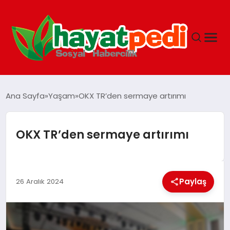
ANASAYFA
Ana Sayfa
Yaşam
OKX TR’den sermaye artırımı
YAŞAM
OKX TR’den sermaye artırımı
GUNCEL
Paylaş
SAĞLIK
26 Aralık 2024
SPOR & FITNESS