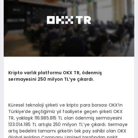
BESLENME
EĞITIM
EKONOMI
TEKNOLOJI
Kripto varlık platformu OKX TR,
ö
denmiş
sermayesini 250
milyon TL
’
ye çıkardı.
Küresel teknoloji şirketi ve kripto para borsası OKX’in
Türkiye’de geçtiğimiz yıl faaliyete geçen şirketi OKX
TR, yaklaşık 116.985.815 TL olan ödenmiş sermayesini
133.014.185 TL artışla 250 milyon TL’ye çıkardı. Sermaye
artış bedelini tamamı şirketin tek pay sahibi olan OKX
Global Holding Company Limited tarafından nakit