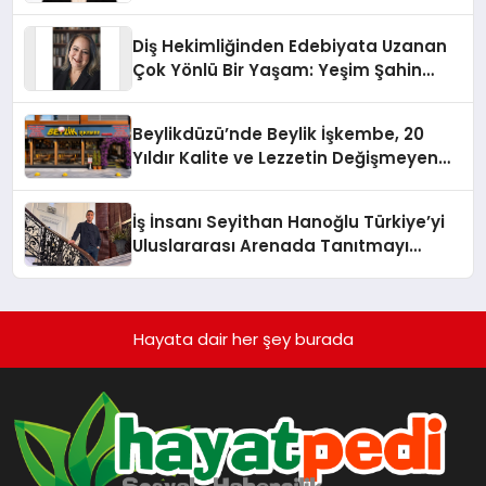
Üzerindedir”
Diş Hekimliğinden Edebiyata Uzanan
Çok Yönlü Bir Yaşam: Yeşim Şahin
Yaman
Beylikdüzü’nde Beylik İşkembe, 20
Yıldır Kalite ve Lezzetin Değişmeyen
Adresi
İş İnsanı Seyithan Hanoğlu Türkiye’yi
Uluslararası Arenada Tanıtmayı
Hedefliyor
Hayata dair her şey burada