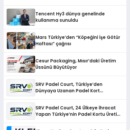
Tencent Hy3 dünya genelinde
kullanıma sunuldu
Mars Türkiye’den “Köpeğini İşe Götür
Haftası” çağrısı
Cesur Packaging, Mısır’daki Üretim
Üssünü Büyütüyor
SRV Padel Court, Türkiye’den
Dünyaya Uzanan Padel Kort
Üretiminde Güvenin Adresi
SRV Padel Court, 24 Ülkeye İhracat
Yapan Türkiye’nin Padel Kortu Üretim
Gücü