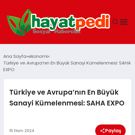
ANASAYFA
Ana Sayfa
ekonomi
Türkiye ve Avrupa’nın En Büyük Sanayi Kümelenmesi: SAHA
EXPO
YAŞAM
GUNCEL
Türkiye ve Avrupa’nın En Büyük
Sanayi Kümelenmesi: SAHA EXPO
SAĞLIK
SPOR & FITNESS
Paylaş
15 Ekim 2024