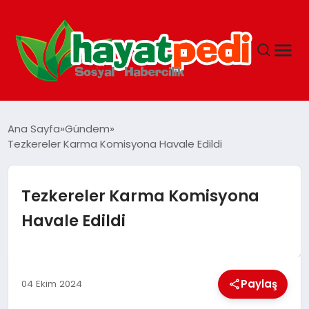
ANASAYFA
Ana Sayfa
Gündem
Tezkereler Karma Komisyona Havale Edildi
YAŞAM
Tezkereler Karma Komisyona
GUNCEL
Havale Edildi
SAĞLIK
Paylaş
04 Ekim 2024
SPOR & FITNESS