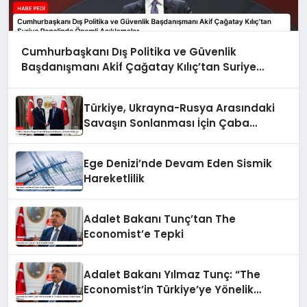
Cumhurbaşkanı Dış Politika ve Güvenlik
Başdanışmanı Akif Çağatay Kılıç’tan Suriye
Panelinde Önemli Açıklamalar
Türkiye, Ukrayna-Rusya Arasındaki
Savaşın Sonlanması İçin Çaba
Gösteriyor
Ege Denizi’nde Devam Eden Sismik
Hareketlilik
Adalet Bakanı Tunç’tan The
Economist’e Tepki
Adalet Bakanı Yılmaz Tunç: “The
Economist’in Türkiye’ye Yönelik
Tutumu Kabul Edilemez”