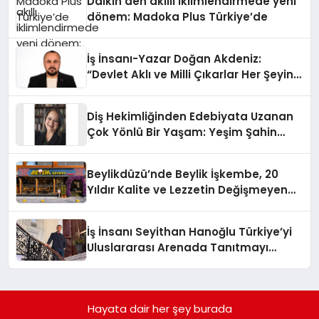
Daikin’den akıllı iklimlendirmede yeni
dönem: Madoka Plus Türkiye’de
İş İnsanı-Yazar Doğan Akdeniz:
“Devlet Aklı ve Milli Çıkarlar Her Şeyin
Üzerindedir”
Diş Hekimliğinden Edebiyata Uzanan
Çok Yönlü Bir Yaşam: Yeşim Şahin
Yaman
Beylikdüzü’nde Beylik İşkembe, 20
Yıldır Kalite ve Lezzetin Değişmeyen
Adresi
İş İnsanı Seyithan Hanoğlu Türkiye’yi
Uluslararası Arenada Tanıtmayı
Hedefliyor
Hayata dair her şey burada