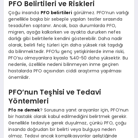
PFO Belirtileri ve Riskleri
Çoğu insanda
PFO belirtileri
görülmez. PFO’nun varlığı
genellikle başka bir sebeple yapılan testler sırasında
tesadüfen saptanır. Ancak, bazı durumlarda PFO,
migren, ayağa kalkarken ve ayakta dururken nefes
darlığı gibi belirtilerle kendini gösterebilir. Daha nadir
olarak, belirli felç türleri için daha yüksek risk taşıdığı
da bilinmektedir. PFO’lu genç yetişkinlerde inme riski,
PFO’su olmayanlara kıyasla %40-50 daha yüksektir. Bu
nedenle, özellikle nedeni bilinmeyen inme geçiren
hastalarda PFO açısından ciddi araştırma yapılması
önemlidir.
PFO’nun Teşhisi ve Tedavi
Yöntemleri
Pfo ne demek
? Sorusuna yanıt arayanlar için, PFO’nun
bir hastalık olarak kabul edilmediğini belirtmek gerekir.
Genellikle tedaviye gerek duyulmaz, çünkü PFO, çoğu
insanda doğrudan bir belirti veya bulguya neden
olmaz. Tedavi ancak komplikasyonlar geliştiğinde