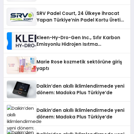
Üretiminde Güvenin Adresi
SRV Padel Court, 24 Ülkeye İhracat
Yapan Türkiye’nin Padel Kortu Üretim
Gücü
Kleen-Hy-Dro-Gen Inc., Sıfır Karbon
Emisyonlu Hidrojen Isıtma
Teknolojisinde ISO ve TSSA
Düzenleyici Onaylarını Aldı
Marie Rose kozmetik sektörüne giriş
yaptı
Daikin’den akıllı iklimlendirmede yeni
dönem: Madoka Plus Türkiye’de
Daikin’den akıllı iklimlendirmede yeni
dönem: Madoka Plus Türkiye’de