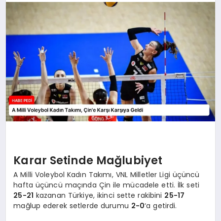
BESLENME
EĞITIM
EKONOMI
TEKNOLOJI
Karar Setinde Mağlubiyet
A Milli Voleybol Kadın Takımı, VNL Milletler Ligi üçüncü
hafta üçüncü maçında Çin ile mücadele etti. İlk seti
25-21
kazanan Türkiye, ikinci sette rakibini
25-17
mağlup ederek setlerde durumu
2-0
‘a getirdi.